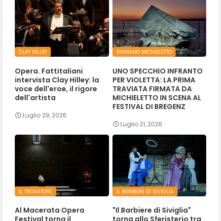
CLAY HILLEY
DAMIANO MICHIELETTO
Opera. Fattitaliani
UNO SPECCHIO INFRANTO
intervista Clay Hilley: la
PER VIOLETTA: LA PRIMA
voce dell'eroe, il rigore
TRAVIATA FIRMATA DA
dell'artista
MICHIELETTO IN SCENA AL
FESTIVAL DI BREGENZ
Luglio 29, 2026
Luglio 21, 2026
IL TROVATORE
IL BARBIERE DI SIVIGLIA
Al Macerata Opera
"Il Barbiere di Siviglia"
Festival torna il
torna allo Sferisterio tra