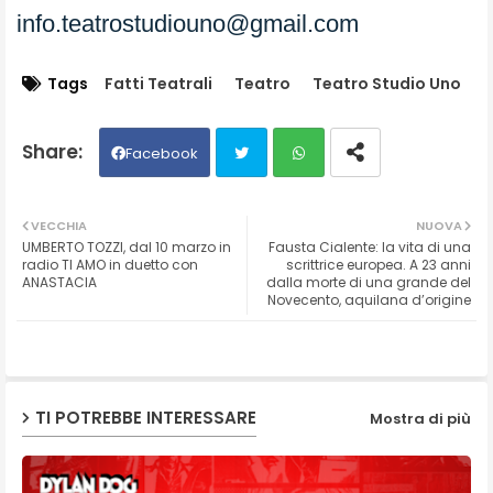
info.teatrostudiouno@gmail.com
Tags
Fatti Teatrali
Teatro
Teatro Studio Uno
Facebook
Twit
Wh
VECCHIA
NUOVA
UMBERTO TOZZI, dal 10 marzo in
Fausta Cialente: la vita di una
ter
ats
radio TI AMO in duetto con
scrittrice europea. A 23 anni
ANASTACIA
dalla morte di una grande del
Novecento, aquilana d’origine
ap
p
TI POTREBBE INTERESSARE
Mostra di più