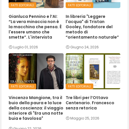
FATTI EDITORIALI
FATTI EDITORIALI
Gianluca Pennino e l’AI:
In libreria "Leggere
“La vera minaccia non è
l'acqua" di Tristan
la macchina che pensa. È
Gooley, fondatore del
l'essere umano che
metodo di
smette”. L'intervista
“orientamento naturale”
Luglio 01, 2026
Giugno 24, 2026
FATTI EDITORIALI
FATTI EDITORIALI
Vincenzo Mangione, tra il
Tre libri per l’Ottavo
buio della paura e la luce
Centenario. Francesco
della coscienza: il viaggio
senza retorica
interiore di "Era una notte
buia e favolosa"
Maggio 25, 2026
Giugno 22, 2026