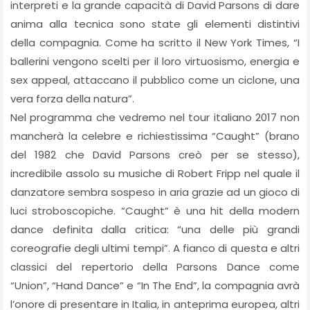
interpreti e la grande capacità di David Parsons di dare
anima alla tecnica sono state gli elementi distintivi
della compagnia. Come ha scritto il New York Times, “I
ballerini vengono scelti per il loro virtuosismo, energia e
sex appeal, attaccano il pubblico come un ciclone, una
vera forza della natura”.
Nel programma che vedremo nel tour italiano 2017 non
mancherà la celebre e richiestissima “Caught” (brano
del 1982 che David Parsons creò per se stesso),
incredibile assolo su musiche di Robert Fripp nel quale il
danzatore sembra sospeso in aria grazie ad un gioco di
luci stroboscopiche. “Caught” è una hit della modern
dance definita dalla critica: “una delle più grandi
coreografie degli ultimi tempi”. A fianco di questa e altri
classici del repertorio della Parsons Dance come
“Union”, “Hand Dance” e “In The End”, la compagnia avrà
l’onore di presentare in Italia, in anteprima europea, altri