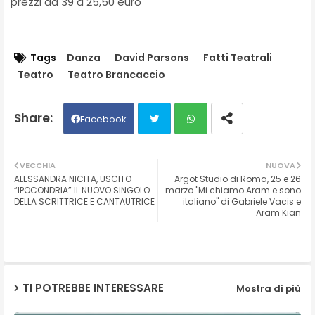
prezzi da 39 a 25,50 euro
Tags
Danza
David Parsons
Fatti Teatrali
Teatro
Teatro Brancaccio
Facebook
Twit
Wh
VECCHIA
NUOVA
ALESSANDRA NICITA, USCITO
Argot Studio di Roma, 25 e 26
ter
ats
“IPOCONDRIA” IL NUOVO SINGOLO
marzo "Mi chiamo Aram e sono
DELLA SCRITTRICE E CANTAUTRICE
italiano" di Gabriele Vacis e
Aram Kian
ap
p
TI POTREBBE INTERESSARE
Mostra di più