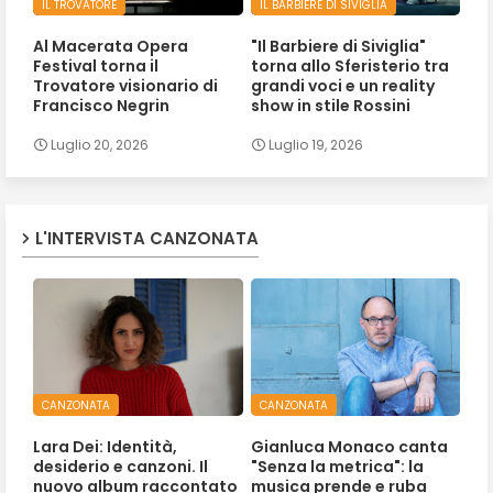
IL TROVATORE
IL BARBIERE DI SIVIGLIA
Al Macerata Opera
"Il Barbiere di Siviglia"
Festival torna il
torna allo Sferisterio tra
Trovatore visionario di
grandi voci e un reality
Francisco Negrin
show in stile Rossini
Luglio 20, 2026
Luglio 19, 2026
L'INTERVISTA CANZONATA
CANZONATA
CANZONATA
Lara Dei: Identità,
Gianluca Monaco canta
desiderio e canzoni. Il
"Senza la metrica": la
nuovo album raccontato
musica prende e ruba