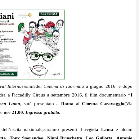
val Internazionale
del
Cinema di Taormina
a giugno 2016, e dopo
dra a Piccadilly Circus a settembre 2016, il film documentario
“I
esco Lama
, sarà presentato a
Roma
al
Cinema Caravaggio
(
Via
le
ore 21.00
.
Ingresso gratuito.
 dell’uscita nazionale
,
saranno presenti il
regista Lama
e alcuni
tta
,
Tony Sperandeo,
Ninni Bruschetta
,
Leo Gullotta
,
Antonio