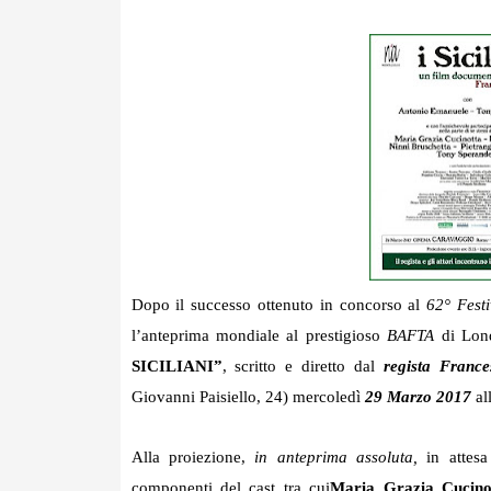
Dopo il successo ottenuto in concorso al
62° Festi
l’anteprima mondiale al prestigioso
BAFTA
di Lon
SICILIANI”
,
scritto e diretto dal
regista Franc
Giovanni Paisiello, 24) mercoledì
29 Marzo 2017
al
Alla proiezione,
in anteprima assoluta,
in attesa
componenti del cast tra cui
Maria Grazia Cucino