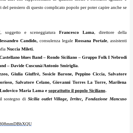
eri del pensiero di questo complicato popolo
per poter capire anche se
i
, soggetto e sceneggiatura
Francesco Lama
, direttore della
lessandro Candido,
consulenza legale
Rossana Portale
, assistenti
afia
Nuccia Mileti.
Castellano blues Band – Rondo Siciliano – Gruppo Folk I Nebrodi
and – Davide Cuscunà/Antonio Smiriglia
.
zeo, Giulia Giuffrè, Sosicle Barone, Peppino Ciccia, Salvatore
lorioso, Salvatore Celano, Giovanni Torres La Torre, Marilena
lo Ludovico Maria Lama e
soprattutto il popolo Siciliano
.
il sostegno di
Sicilia outlet Village, Irritec, Fondazione Mancuso
808mmDBhXQU