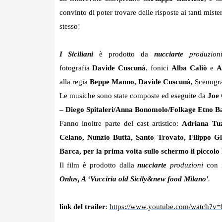
convinto di poter trovare delle risposte ai tanti mist
stesso!
I Siciliani
è prodotto da
nucciarte
produzion
fotografia
Davide Cuscunà
, fonici
Alba Caliò
e
A
alla regia
Beppe Manno, Davide Cuscunà,
Scenogr
Le
musiche sono state composte ed eseguite da
Joe 
– Diego Spitaleri/Anna Bonomolo/Folkage Etno B
Fanno inoltre parte del cast artistico:
Adriana Tuz
Celano, Nunzio Buttà, Santo Trovato, Filippo G
Barca, per la prima volta sullo schermo il picco
Il film è prodotto dalla
nucciarte
produzioni
con 
Onlus, A ‘Vucciria old Sicily&new food Milano'
.
link del trailer
:
https://www.youtube.com/watch?
v=