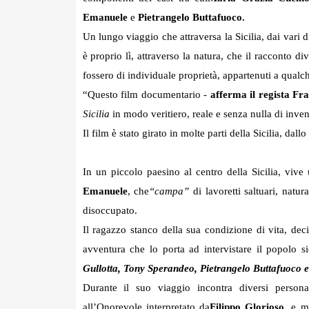
Emanuele
e
Pietrangelo Buttafuoco.
Un lungo viaggio che attraversa la Sicilia, dai vari 
è proprio lì, attraverso la natura, che il racconto di
fossero di individuale proprietà, appartenuti a qualch
“Questo film documentario -
afferma il regista F
Sicilia
in modo veritiero, reale e senza nulla di inven
Il film è stato girato in molte parti della Sicilia, dal
In un piccolo paesino al centro della Sicilia, vi
Emanuele
, che
“campa”
di lavoretti saltuari, natu
disoccupato.
Il ragazzo stanco della sua condizione di vita, deci
avventura che lo porta ad intervistare il popolo si
Gullotta, Tony Sperandeo, Pietrangelo Buttafuoco e
Durante il suo viaggio incontra diversi perso
all’Onorevole interpretato da
Filippo Glorioso
, e m