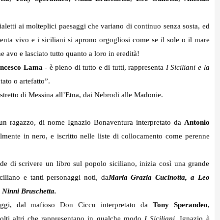
dialetti ai molteplici paesaggi che variano di continuo senza sosta, ed
venta vivo e i siciliani si aprono orgogliosi come se il sole o il mare
e avo e lasciato tutto quanto a loro in eredità!
rancesco Lama
- è pieno di tutto e di tutti, rappresenta
I Siciliani e la
tato o artefatto”.
lo stretto di Messina all’Etna, dai Nebrodi alle Madonie.
ve un ragazzo, di nome Ignazio Bonaventura interpretato da
Antonio
ralmente in nero, e iscritto nelle liste di collocamento come perenne
de di scrivere un libro sul popolo siciliano, inizia così una grande
ciliano e tanti personaggi noti, da
Maria Grazia Cucinotta, a Leo
 Ninni Bruschetta.
naggi, dal mafioso Don Ciccu interpretato da
Tony Sperandeo
,
olti altri che rappresentano in qualche modo
I Siciliani
. Ignazio è