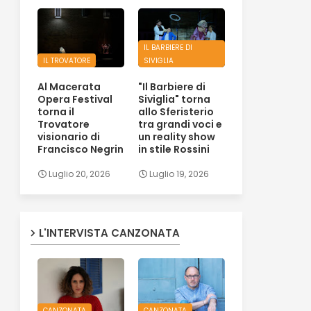
IL BARBIERE DI
IL TROVATORE
SIVIGLIA
Al Macerata
"Il Barbiere di
Opera Festival
Siviglia" torna
torna il
allo Sferisterio
Trovatore
tra grandi voci e
visionario di
un reality show
Francisco Negrin
in stile Rossini
Luglio 20, 2026
Luglio 19, 2026
L'INTERVISTA CANZONATA
CANZONATA
CANZONATA