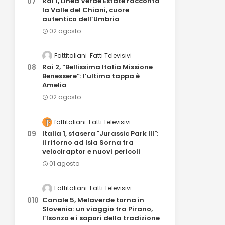
Rai 1, Linea Verde Estate racconta
la Valle del Chiani, cuore
autentico dell’Umbria
02 agosto
Fattitaliani
Fatti Televisivi
Rai 2, “Bellissima Italia Missione
Benessere”: l’ultima tappa è
Amelia
02 agosto
fattitaliani
Fatti Televisivi
Italia 1, stasera "Jurassic Park III":
il ritorno ad Isla Sorna tra
velociraptor e nuovi pericoli
01 agosto
Fattitaliani
Fatti Televisivi
Canale 5, Melaverde torna in
Slovenia: un viaggio tra Pirano,
l’Isonzo e i sapori della tradizione