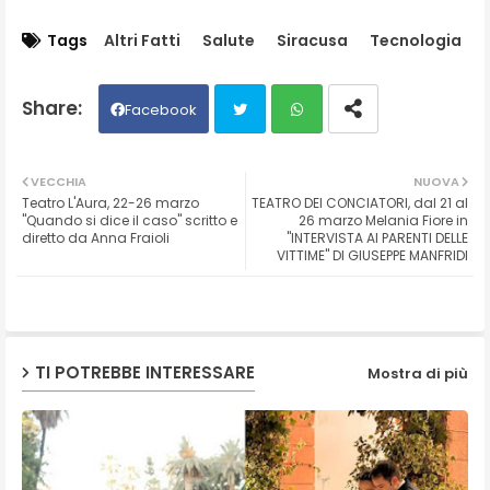
Tags
Altri Fatti
Salute
Siracusa
Tecnologia
Facebook
Twit
Wh
VECCHIA
NUOVA
Teatro L'Aura, 22-26 marzo
TEATRO DEI CONCIATORI, dal 21 al
ter
ats
"Quando si dice il caso" scritto e
26 marzo Melania Fiore in
diretto da Anna Fraioli
"INTERVISTA AI PARENTI DELLE
VITTIME" DI GIUSEPPE MANFRIDI
ap
p
TI POTREBBE INTERESSARE
Mostra di più