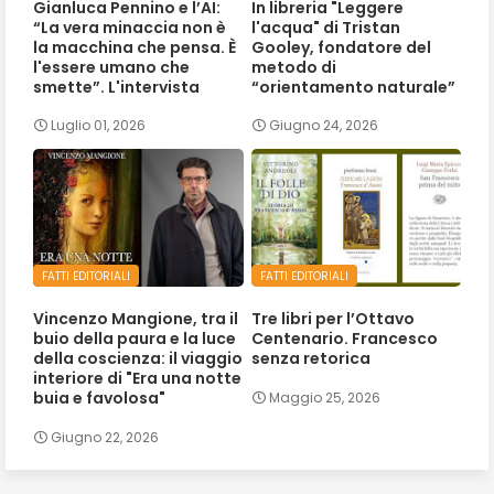
Gianluca Pennino e l’AI:
In libreria "Leggere
“La vera minaccia non è
l'acqua" di Tristan
la macchina che pensa. È
Gooley, fondatore del
l'essere umano che
metodo di
smette”. L'intervista
“orientamento naturale”
Luglio 01, 2026
Giugno 24, 2026
FATTI EDITORIALI
FATTI EDITORIALI
Vincenzo Mangione, tra il
Tre libri per l’Ottavo
buio della paura e la luce
Centenario. Francesco
della coscienza: il viaggio
senza retorica
interiore di "Era una notte
buia e favolosa"
Maggio 25, 2026
Giugno 22, 2026