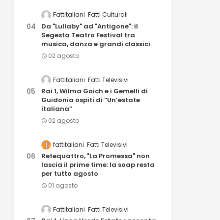
Fattitaliani
Fatti Culturali
Da "Lullaby" ad "Antigone": il
Segesta Teatro Festival tra
musica, danza e grandi classici
02 agosto
Fattitaliani
Fatti Televisivi
Rai 1, Wilma Goich e i Gemelli di
Guidonia ospiti di “Un’estate
italiana”
02 agosto
fattitaliani
Fatti Televisivi
Retequattro, "La Promessa" non
lascia il prime time: la soap resta
per tutto agosto
01 agosto
Fattitaliani
Fatti Televisivi