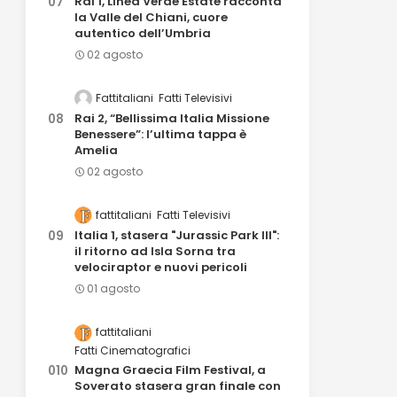
Rai 1, Linea Verde Estate racconta
la Valle del Chiani, cuore
autentico dell’Umbria
02 agosto
Fattitaliani
Fatti Televisivi
Rai 2, “Bellissima Italia Missione
Benessere”: l’ultima tappa è
Amelia
02 agosto
fattitaliani
Fatti Televisivi
Italia 1, stasera "Jurassic Park III":
il ritorno ad Isla Sorna tra
velociraptor e nuovi pericoli
01 agosto
fattitaliani
Fatti Cinematografici
Magna Graecia Film Festival, a
Soverato stasera gran finale con