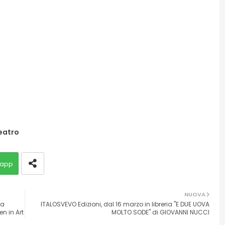
eatro
app
NUOVA
ra
ITALOSVEVO Edizioni, dal 16 marzo in libreria "E DUE UOVA
n in Art
MOLTO SODE" di GIOVANNI NUCCI