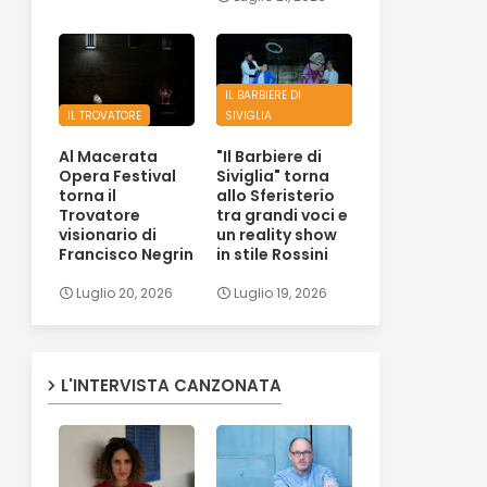
IL BARBIERE DI
IL TROVATORE
SIVIGLIA
Al Macerata
"Il Barbiere di
Opera Festival
Siviglia" torna
torna il
allo Sferisterio
Trovatore
tra grandi voci e
visionario di
un reality show
Francisco Negrin
in stile Rossini
Luglio 20, 2026
Luglio 19, 2026
L'INTERVISTA CANZONATA