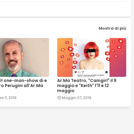
Mostra di più
sì! one-man-show di e
Ar.Ma Teatro, "Camgirl" il 9
o Perugini all'Ar.Ma
maggio e "Keith" l'11 e 12
maggio
 11, 2019
Maggio 07, 2019