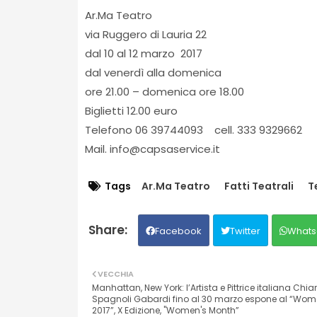
Ar.Ma Teatro
via Ruggero di Lauria 22
dal 10 al 12 marzo 2017
dal venerdì alla domenica
ore 21.00 – domenica ore 18.00
Biglietti 12.00 euro
Telefono 06 39744093 cell. 333 9329662
Mail. info@capsaservice.it
Tags
Ar.Ma Teatro
Fatti Teatrali
T
Facebook
Twitter
Whats
VECCHIA
Manhattan, New York: l’Artista e Pittrice italiana Chia
Spagnoli Gabardi fino al 30 marzo espone al “Wome
2017”, X Edizione, "Women's Month”