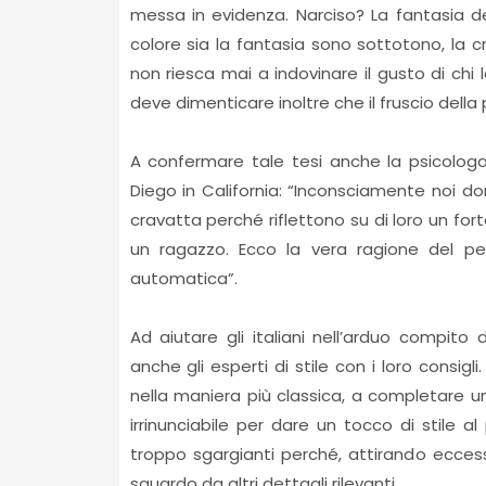
messa in evidenza. Narciso? La fantasia del
colore sia la fantasia sono sottotono, la
non riesca mai a indovinare il gusto di chi l
deve dimenticare inoltre che il fruscio dell
A confermare tale tesi anche la psicolog
Diego in California: “Inconsciamente noi d
cravatta perché riflettono su di loro un fort
un ragazzo. Ecco la vera ragione del pe
automatica”.
Ad aiutare gli italiani nell’arduo compito
anche gli esperti di stile con i loro consigl
nella maniera più classica, a completare u
irrinunciabile per dare un tocco di stile al 
troppo sgargianti perché, attirando eccess
sguardo da altri dettagli rilevanti.