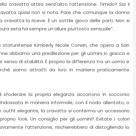
la cravatta attira senz'altro l’attenzione. Timido? Sia il
 cravatta quasi non si nota. Pare che comunque la donna
a cravatta la riceve. È un sottile gioco delle parti. Non si
a pura seta ha sempre un’allure piuttosto sensuale”.
a statunitense Kimberly Nicole Corwin, che opera a San
onne abbiamo una predilezione per gli uomini in giacca e
e senso di stabilità. È proprio la differenza tra un uomo e
rché siamo attratti da loro in maniera praticamente
 di sfoderare la propria eleganza accorrono in soccorso
i. Indossata in maniera informale, con il nodo allentato, o
n outfit elegante, la cravatta si conferma un accessorio
proprio look. Un consiglio per gli uomini? Evitate i colori
ivamente l’attenzione, rischierebbero di distogliendo lo