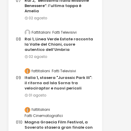
Rai 2, “Bellissima Italia Missione
Benessere”: l’ultima tappa è
Amelia
02 agosto
Fattitaliani
Fatti Televisivi
Rai 1, Linea Verde Estate racconta
la Valle del Chiani, cuore
autentico dell’Umbria
02 agosto
fattitaliani
Fatti Televisivi
Italia 1, stasera "Jurassic Park III":
il ritorno ad Isla Sorna tra
velociraptor e nuovi pericoli
01 agosto
fattitaliani
Fatti Cinematografici
Magna Graecia Film Festival, a
Soverato stasera gran finale con