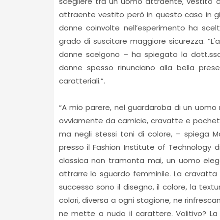
scegliere tra un uomo attraente, vestito 
attraente vestito però in questo caso in g
donne coinvolte nell’esperimento ha scel
grado di suscitare maggiore sicurezza. “L'a
donne scelgono – ha spiegato la dott.ss
donne spesso rinunciano alla bella prese
caratteriali.”.
“A mio parere, nel guardaroba di un uom
ovviamente da camicie, cravatte e pochett
ma negli stessi toni di colore, – spiega 
presso il Fashion Institute of Technology d
classica non tramonta mai, un uomo eleg
attrarre lo sguardo femminile. La cravatta 
successo sono il disegno, il colore, la text
colori, diversa a ogni stagione, ne rinfresca
ne mette a nudo il carattere. Volitivo? La