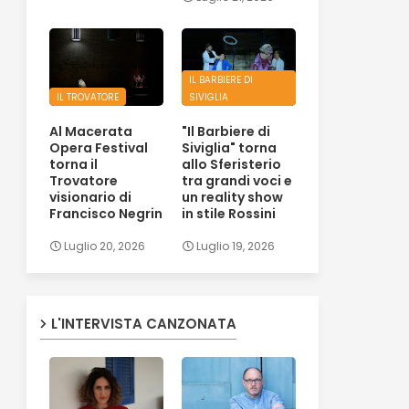
IL BARBIERE DI
IL TROVATORE
SIVIGLIA
Al Macerata
"Il Barbiere di
Opera Festival
Siviglia" torna
torna il
allo Sferisterio
Trovatore
tra grandi voci e
visionario di
un reality show
Francisco Negrin
in stile Rossini
Luglio 20, 2026
Luglio 19, 2026
L'INTERVISTA CANZONATA