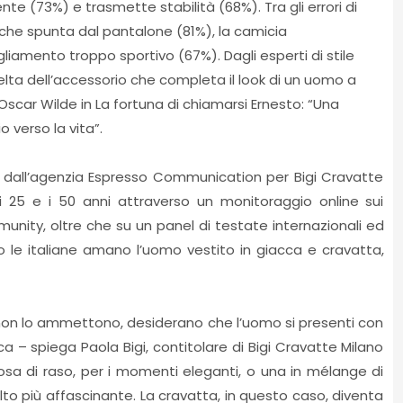
te (73%) e trasmette stabilità (68%). Tra gli errori di
o che spunta dal pantalone (81%), la camicia
amento troppo sportivo (67%). Dagli esperti di stile
celta dell’accessorio che completa il look di un uomo a
Oscar Wilde in La fortuna di chiamarsi Ernesto: “Una
 verso la vita”.
all’agenzia Espresso Communication per Bigi Cravatte
i 25 e i 50 anni attraverso un monitoraggio online sui
munity, oltre che su un panel di testate internazionali ed
vo le italiane amano l’uomo vestito in giacca e cravatta,
e non lo ammettono, desiderano che l’uomo si presenti con
– spiega Paola Bigi, contitolare di Bigi Cravatte Milano
sa di raso, per i momenti eleganti, o una in mélange di
lto più affascinante. La cravatta, in questo caso, diventa