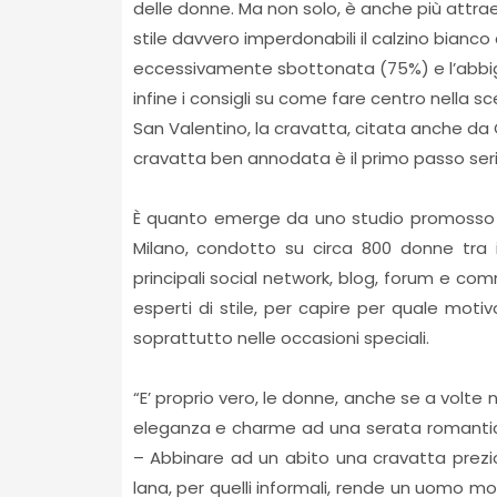
delle donne. Ma non solo, è anche più attraen
stile davvero imperdonabili il calzino bianc
eccessivamente sbottonata (75%) e l’abbigli
infine i consigli su come fare centro nella s
San Valentino, la cravatta, citata anche da 
cravatta ben annodata è il primo passo serio
È quanto emerge da uno studio promosso d
Milano, condotto su circa 800 donne tra 
principali social network, blog, forum e com
esperti di stile, per capire per quale moti
soprattutto nelle occasioni speciali.
“E’ proprio vero, le donne, anche se a volt
eleganza e charme ad una serata romantica 
– Abbinare ad un abito una cravatta prezio
lana, per quelli informali, rende un uomo mo