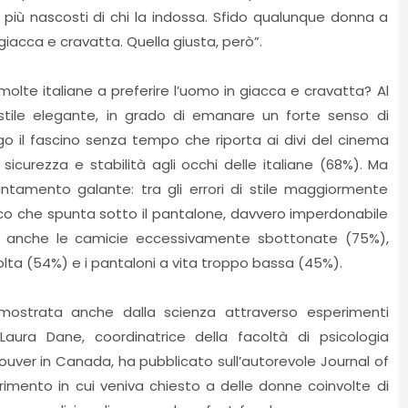
 più nascosti di chi la indossa. Sfido qualunque donna a
giacca e cravatta. Quella giusta, però”.
olte italiane a preferire l’uomo in giacca e cravatta? Al
lo stile elegante, in grado di emanare un forte senso di
o il fascino senza tempo che riporta ai divi del cinema
sicurezza e stabilità agli occhi delle italiane (68%). Ma
amento galante: tra gli errori di stile maggiormente
nco che spunta sotto il pantalone, davvero imperdonabile
cono anche le camicie eccessivamente sbottonate (75%),
olta (54%) e i pantaloni a vita troppo bassa (45%).
mostrata anche dalla scienza attraverso esperimenti
ura Dane, coordinatrice della facoltà di psicologia
ouver in Canada, ha pubblicato sull’autorevole Journal of
imento in cui veniva chiesto a delle donne coinvolte di