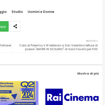
ggio
Studio
Uomini e Donne
app
NUOVA
 follower
Cala di Palermo, il 14 febbraio a San Valentino letture di
poesie "AMORE IN SICILIANO" di Sara Favarò per FUIS
Mostra di più