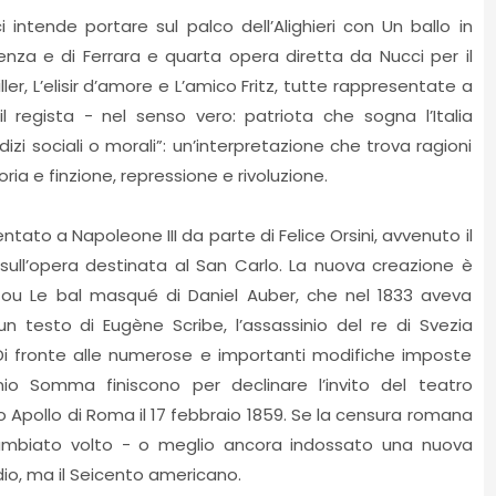
intende portare sul palco dell’Alighieri con Un ballo in
nza e di Ferrara e quarta opera diretta da Nucci per il
er, L’elisir d’amore e L’amico Fritz, tutte rappresentate a
 regista - nel senso vero: patriota che sogna l’Italia
izi sociali o morali”: un’interpretazione che trova ragioni
ria e finzione, repressione e rivoluzione.
tentato a Napoleone III da parte di Felice Orsini, avvenuto il
 sull’opera destinata al San Carlo. La nuova creazione è
I, ou Le bal masqué di Daniel Auber, che nel 1833 aveva
un testo di Eugène Scribe, l’assassinio del re di Svezia
 Di fronte alle numerose e importanti modifiche imposte
onio Somma finiscono per declinare l’invito del teatro
o Apollo di Roma il 17 febbraio 1859. Se la censura romana
mbiato volto - o meglio ancora indossato una nuova
idio, ma il Seicento americano.