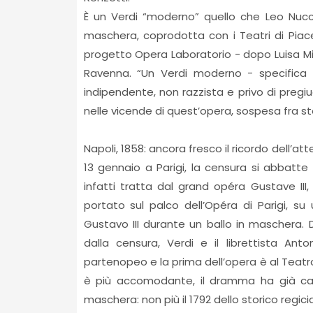
È un Verdi “moderno” quello che Leo Nucci 
maschera, coprodotta con i Teatri di Piace
progetto Opera Laboratorio - dopo Luisa Mill
Ravenna. “Un Verdi moderno - specifica il
indipendente, non razzista e privo di pregiud
nelle vicende di quest’opera, sospesa fra sto
Napoli, 1858: ancora fresco il ricordo dell’at
13 gennaio a Parigi, la censura si abbatte
infatti tratta dal grand opéra Gustave II
portato sul palco dell’Opéra di Parigi, su 
Gustavo III durante un ballo in maschera.
dalla censura, Verdi e il librettista Ant
partenopeo e la prima dell’opera è al Teatr
è più accomodante, il dramma ha già ca
maschera: non più il 1792 dello storico regic