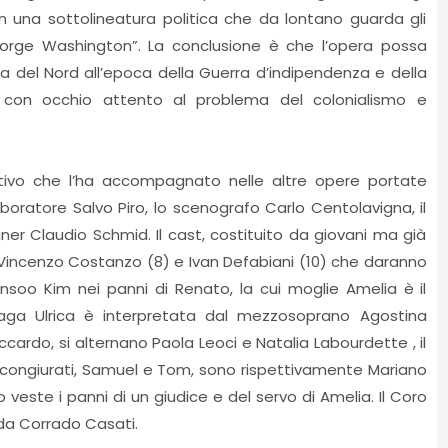
 una sottolineatura politica che da lontano guarda gli
eorge Washington”. La conclusione è che l’opera possa
 del Nord all’epoca della Guerra d’indipendenza e della
, con occhio attento al problema del colonialismo e
tivo che l’ha accompagnato nelle altre opere portate
laboratore Salvo Piro, lo scenografo Carlo Centolavigna, il
ner Claudio Schmid. Il cast, costituito da giovani ma già
i Vincenzo Costanzo (8) e Ivan Defabiani (10) che daranno
soo Kim nei panni di Renato, la cui moglie Amelia è il
aga Ulrica è interpretata dal mezzosoprano Agostina
ccardo, si alternano Paola Leoci e Natalia Labourdette , il
e congiurati, Samuel e Tom, sono rispettivamente Mariano
o veste i panni di un giudice e del servo di Amelia. Il Coro
 da Corrado Casati.