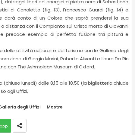
, dai segni liberi ed energici a pietra nera di Sebastiano
istici di Canaletto (fig. 13), Francesco Guardi (fig. 14) e
ione darà conto di un Colore che saprà prendersi la sua
o a distanza con il Compianto sul Cristo morto di Giovanni
rio e precoce esempio di perfetta fusione tra pittura e
delle attività culturali e del turismo con le Gallerie degli
aborazione di Giorgio Marini, Roberta Aliventi e Laura Da Rin
zio.ne con The Ashmolean Museum di Oxford.
chiuso lunedì) dalle 8.15 alle 18.50 (la biglietteria chiude
so agli Uffizi.
Galleria degli Uffizi
Mostre
app