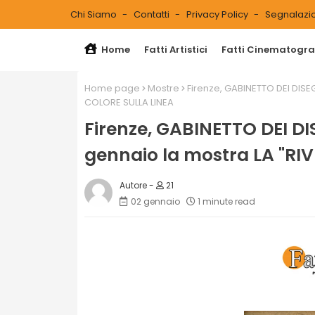
Chi Siamo
Contatti
Privacy Policy
Segnalazio
Home
Fatti Artistici
Fatti Cinematograf
Home page
Mostre
Firenze, GABINETTO DEI DISEG
COLORE SULLA LINEA
Firenze, GABINETTO DEI DIS
gennaio la mostra LA "RI
21
02 gennaio
1 minute read