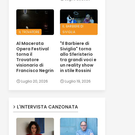
IL BARBIERE DI
IL TROVATORE
SIVIGLIA
Al Macerata
"Il Barbiere di
Opera Festival
Siviglia" torna
torna il
allo Sferisterio
Trovatore
tra grandi voci e
visionario di
un reality show
Francisco Negrin
in stile Rossini
Luglio 20, 2026
Luglio 19, 2026
L'INTERVISTA CANZONATA