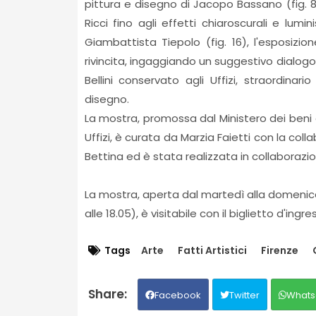
pittura e disegno di Jacopo Bassano (fig. 8)
Ricci fino agli effetti chiaroscurali e lumin
Giambattista Tiepolo (fig. 16), l'esposiz
rivincita, ingaggiando un suggestivo dialog
Bellini conservato agli Uffizi, straordina
disegno.
La mostra, promossa dal Ministero dei beni e 
Uffizi, è curata da Marzia Faietti con la coll
Bettina ed è stata realizzata in collabora
La mostra, aperta dal martedì alla domenica (
alle 18.05), è visitabile con il biglietto d'ingres
Tags
Arte
Fatti Artistici
Firenze
Facebook
Twitter
Whats