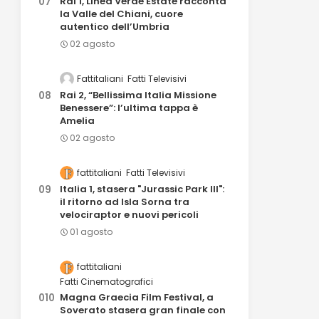
Rai 1, Linea Verde Estate racconta
la Valle del Chiani, cuore
autentico dell’Umbria
02 agosto
Fattitaliani
Fatti Televisivi
Rai 2, “Bellissima Italia Missione
Benessere”: l’ultima tappa è
Amelia
02 agosto
fattitaliani
Fatti Televisivi
Italia 1, stasera "Jurassic Park III":
il ritorno ad Isla Sorna tra
velociraptor e nuovi pericoli
01 agosto
fattitaliani
Fatti Cinematografici
Magna Graecia Film Festival, a
Soverato stasera gran finale con