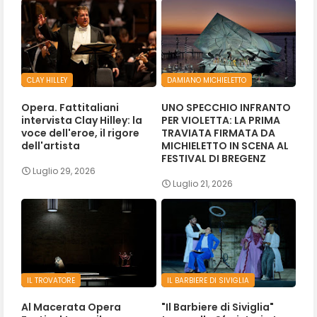
CLAY HILLEY
DAMIANO MICHIELETTO
Opera. Fattitaliani
UNO SPECCHIO INFRANTO
intervista Clay Hilley: la
PER VIOLETTA: LA PRIMA
voce dell'eroe, il rigore
TRAVIATA FIRMATA DA
dell'artista
MICHIELETTO IN SCENA AL
FESTIVAL DI BREGENZ
Luglio 29, 2026
Luglio 21, 2026
IL TROVATORE
IL BARBIERE DI SIVIGLIA
Al Macerata Opera
"Il Barbiere di Siviglia"