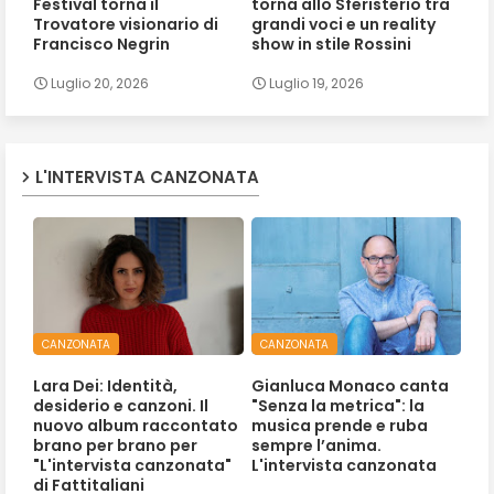
Festival torna il
torna allo Sferisterio tra
Trovatore visionario di
grandi voci e un reality
Francisco Negrin
show in stile Rossini
Luglio 20, 2026
Luglio 19, 2026
L'INTERVISTA CANZONATA
CANZONATA
CANZONATA
Lara Dei: Identità,
Gianluca Monaco canta
desiderio e canzoni. Il
"Senza la metrica": la
nuovo album raccontato
musica prende e ruba
brano per brano per
sempre l’anima.
"L'intervista canzonata"
L'intervista canzonata
di Fattitaliani