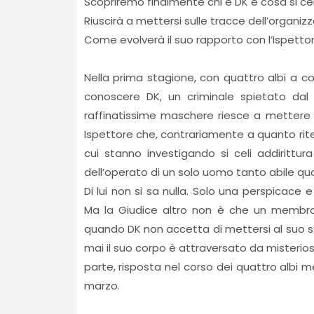
Scopriremo finalmente chi è DK e cosa si cel
Riuscirà a mettersi sulle tracce dell’organ
Come evolverà il suo rapporto con l’Ispettore 
Nella prima stagione, con quattro albi a c
conoscere DK, un criminale spietato da
raffinatissime maschere riesce a mettere a
Ispettore che, contrariamente a quanto rite
cui stanno investigando si celi addirittura
dell’operato di un solo uomo tanto abile qua
Di lui non si sa nulla. Solo una perspicace 
Ma la Giudice altro non è che un membro d
quando DK non accetta di mettersi al suo s
mai il suo corpo è attraversato da misteriose
parte, risposta nel corso dei quattro albi me
marzo.