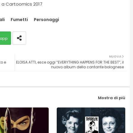
a a Cartoomics 2017
ali
Fumetti
Personaggi
app
NUOVA
to e
ELOISA ATTI, esce oggi “EVERYTHING HAPPENS FOR THE BEST”, il
nuovo album della cantante bolognese
Mostra di più