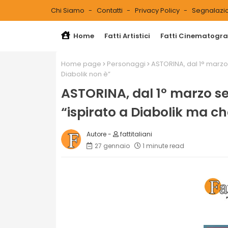
Chi Siamo
Contatti
Privacy Policy
Segnalazio
Home
Fatti Artistici
Fatti Cinematograf
Home page
Personaggi
ASTORINA, dal 1° marzo
Diabolik non è”
ASTORINA, dal 1° marzo s
“ispirato a Diabolik ma ch
fattitaliani
27 gennaio
1 minute read