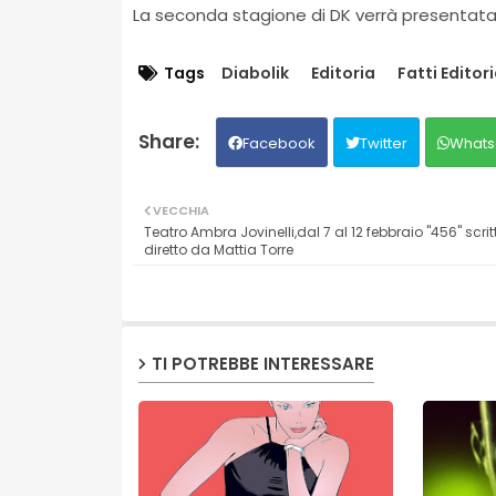
La seconda stagione di DK verrà presentat
Tags
Diabolik
Editoria
Fatti Editori
Facebook
Twitter
Whats
VECCHIA
Teatro Ambra Jovinelli,dal 7 al 12 febbraio "456" scrit
diretto da Mattia Torre
TI POTREBBE INTERESSARE