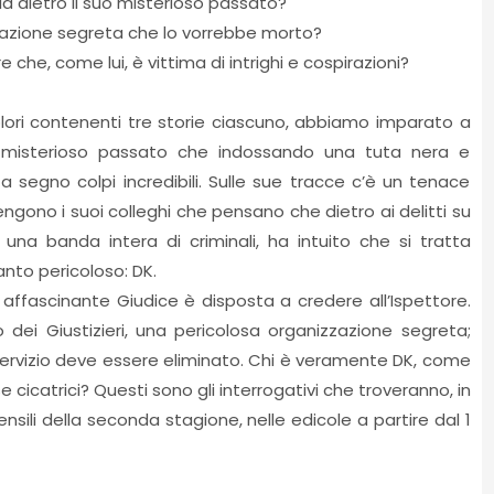
a dietro il suo misterioso passato?
izzazione segreta che lo vorrebbe morto?
che, come lui, è vittima di intrighi e cospirazioni?
olori contenenti tre storie ciascuno, abbiamo imparato a
l misterioso passato che indossando una tuta nera e
 segno colpi incredibili. Sulle sue tracce c’è un tenace
ngono i suoi colleghi che pensano che dietro ai delitti su
 una banda intera di criminali, ha intuito che si tratta
nto pericoloso: DK.
e affascinante Giudice è disposta a credere all’Ispettore.
ei Giustizieri, una pericolosa organizzazione segreta;
ervizio deve essere eliminato. Chi è veramente DK, come
 cicatrici? Questi sono gli interrogativi che troveranno, in
nsili della seconda stagione, nelle edicole a partire dal 1