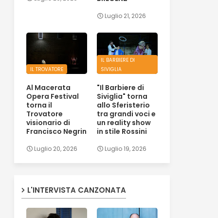
Luglio 21, 2026
IL BARBIERE DI
IL TROVATORE
SIVIGLIA
Al Macerata
"Il Barbiere di
Opera Festival
Siviglia" torna
torna il
allo Sferisterio
Trovatore
tra grandi voci e
visionario di
un reality show
Francisco Negrin
in stile Rossini
Luglio 20, 2026
Luglio 19, 2026
L'INTERVISTA CANZONATA