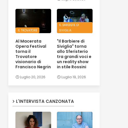
IL BARBIERE DI
IL TROVATORE
SIVIGLIA
Al Macerata
"Il Barbiere di
Opera Festival
Siviglia" torna
torna il
allo Sferisterio
Trovatore
tra grandi voci e
visionario di
un reality show
Francisco Negrin
in stile Rossini
Luglio 20, 2026
Luglio 19, 2026
L'INTERVISTA CANZONATA