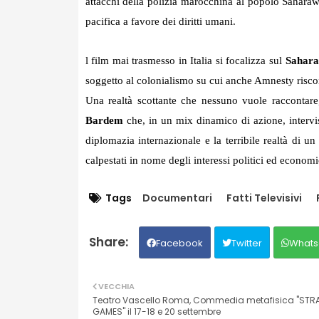
attacchi della polizia marocchina al popolo Sahara
pacifica a favore dei diritti umani.
l film mai trasmesso in Italia si focalizza sul
Sahara
soggetto al colonialismo su cui anche Amnesty riscont
Una realtà scottante che nessuno vuole raccontare
Bardem
che, in un mix dinamico di azione, interviste
diplomazia internazionale e la terribile realtà di u
calpestati in nome degli interessi politici ed economi
Tags
Documentari
Fatti Televisivi
Facebook
Twitter
Whats
VECCHIA
Teatro Vascello Roma, Commedia metafisica "STR
GAMES" il 17-18 e 20 settembre