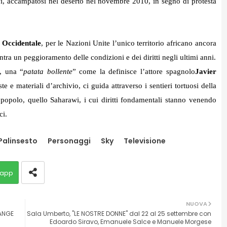
wi, accampatosi nel deserto nel novembre 2010, in segno di protesta
 Occidentale
, per le Nazioni Unite l’unico territorio africano ancora
ra un peggioramento delle condizioni e dei diritti negli ultimi anni.
, una “
patata bollente
” come la definisce l’attore spagnolo
Javier
 e materiali d’archivio, ci guida attraverso i sentieri tortuosi della
n popolo, quello Saharawi, i cui diritti fondamentali stanno venendo
ci.
Palinsesto
Personaggi
Sky
Televisione
app
NUOVA
ANGE
Sala Umberto, "LE NOSTRE DONNE" dal 22 al 25 settembre con
Edoardo Siravo, Emanuele Salce e Manuele Morgese