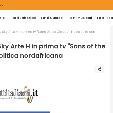
ni
ici
Fatti Editoriali
Fatti Gustosi
Fatti Musicali
Fatti Tea
Sky Arte H in prima tv "Sons of the Clouds", il doc sulla crisi
ky Arte H in prima tv "Sons of the
 politica nordafricana