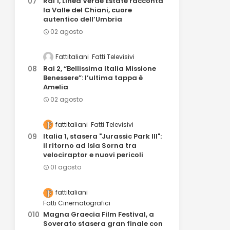
Rai 1, Linea Verde Estate racconta
la Valle del Chiani, cuore
autentico dell’Umbria
02 agosto
Fattitaliani
Fatti Televisivi
Rai 2, “Bellissima Italia Missione
Benessere”: l’ultima tappa è
Amelia
02 agosto
fattitaliani
Fatti Televisivi
Italia 1, stasera "Jurassic Park III":
il ritorno ad Isla Sorna tra
velociraptor e nuovi pericoli
01 agosto
fattitaliani
Fatti Cinematografici
Magna Graecia Film Festival, a
Soverato stasera gran finale con