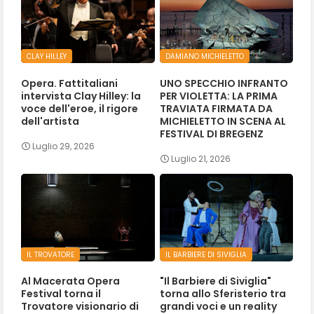
CLAY HILLEY
DAMIANO MICHIELETTO
Opera. Fattitaliani
UNO SPECCHIO INFRANTO
intervista Clay Hilley: la
PER VIOLETTA: LA PRIMA
voce dell'eroe, il rigore
TRAVIATA FIRMATA DA
dell'artista
MICHIELETTO IN SCENA AL
FESTIVAL DI BREGENZ
Luglio 29, 2026
Luglio 21, 2026
IL TROVATORE
IL BARBIERE DI SIVIGLIA
Al Macerata Opera
"Il Barbiere di Siviglia"
Festival torna il
torna allo Sferisterio tra
Trovatore visionario di
grandi voci e un reality