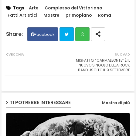
Tags
Arte
Complesso del Vittoriano
Fatti Artistici
Mostre
primopiano
Roma
Facebook
Twit
Wh
VECCHIA
NUOVA
MISFATTO, “CARMALEONTE” È IL
ter
ats
NUOVO SINGOLO DELLA ROCK
BAND USCITO IL 9 SETTEMBRE
ap
p
TI POTREBBE INTERESSARE
Mostra di più