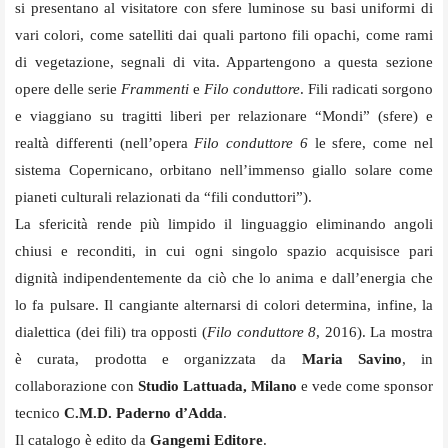
si presentano al visitatore con sfere luminose su basi uniformi di
vari colori, come satelliti dai quali partono fili opachi, come rami
di vegetazione, segnali di vita. Appartengono a questa sezione
opere delle serie
Frammenti
e
Filo conduttore
. Fili radicati sorgono
e viaggiano su tragitti liberi per relazionare “Mondi” (sfere) e
realtà differenti (nell’opera
Filo conduttore 6
le sfere, come nel
sistema Copernicano, orbitano nell’immenso giallo solare come
pianeti culturali relazionati da “fili conduttori”).
La sfericità rende più limpido il linguaggio eliminando angoli
chiusi e reconditi, in cui ogni singolo spazio acquisisce pari
dignità indipendentemente da ciò che lo anima e dall’energia che
lo fa pulsare. Il cangiante alternarsi di colori determina, infine, la
dialettica (dei fili) tra opposti (
Filo conduttore 8
, 2016). La mostra
è curata, prodotta e organizzata da
Maria Savino
, in
collaborazione con
Studio Lattuada, Milan
o
e vede come sponsor
tecnico
C.M.D. Paderno d’Adda
.
Il catalogo è edito da
Gangemi Editore
.