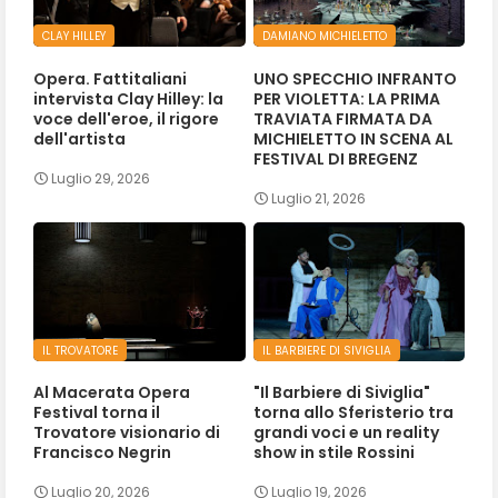
CLAY HILLEY
DAMIANO MICHIELETTO
Opera. Fattitaliani
UNO SPECCHIO INFRANTO
intervista Clay Hilley: la
PER VIOLETTA: LA PRIMA
voce dell'eroe, il rigore
TRAVIATA FIRMATA DA
dell'artista
MICHIELETTO IN SCENA AL
FESTIVAL DI BREGENZ
Luglio 29, 2026
Luglio 21, 2026
IL TROVATORE
IL BARBIERE DI SIVIGLIA
Al Macerata Opera
"Il Barbiere di Siviglia"
Festival torna il
torna allo Sferisterio tra
Trovatore visionario di
grandi voci e un reality
Francisco Negrin
show in stile Rossini
Luglio 20, 2026
Luglio 19, 2026