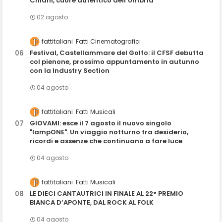
Chiani, cuore autentico dell’Umbria
02 agosto
fattitaliani
Fatti Cinematografici
Festival, Castellammare del Golfo: il CFSF debutta
col pienone, prossimo appuntamento in autunno
con la Industry Section
04 agosto
fattitaliani
Fatti Musicali
GIOVAMI: esce il 7 agosto il nuovo singolo
"lampONE". Un viaggio notturno tra desiderio,
ricordi e assenze che continuano a fare luce
04 agosto
fattitaliani
Fatti Musicali
LE DIECI CANTAUTRICI IN FINALE AL 22° PREMIO
BIANCA D’APONTE, DAL ROCK AL FOLK
04 agosto