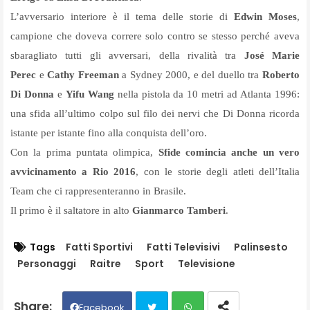
L’avversario interiore è il tema delle storie di
Edwin Moses
,
campione che doveva correre solo contro se stesso perché aveva
sbaragliato tutti gli avversari, della rivalità tra
José Marie
Perec
e
Cathy Freeman
a Sydney 2000, e del duello tra
Roberto
Di Donna
e
Yifu Wang
nella pistola da 10 metri ad Atlanta 1996:
una sfida all’ultimo colpo sul filo dei nervi che Di Donna ricorda
istante per istante fino alla conquista dell’oro.
Con la prima puntata olimpica,
Sfide comincia anche un vero
avvicinamento a Rio 2016
, con le storie degli atleti dell’Italia
Team che ci rappresenteranno in Brasile.
Il primo è il saltatore in alto
Gianmarco Tamberi
.
Tags
Fatti Sportivi
Fatti Televisivi
Palinsesto
Personaggi
Raitre
Sport
Televisione
Facebook