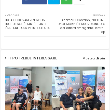
Twit
Wh
VECCHIA
NUOVA
LUCA CHIKOVANI,VENERDì 15
Andrea Di Giovanni, “HOLD ME
ter
ats
LUGLIO ESCE "START" E PARTE
ONCE MORE” È IL NUOVO SINGOLO
L'INSTORE TOUR IN TUTTA ITALIA
dell'artista emergente Electro-
Pop
ap
p
TI POTREBBE INTERESSARE
Mostra di più