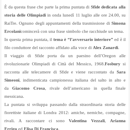
È da questa frase che parte la prima puntata di
Sfide
dedicata alla
storia delle Olimpiadi
in onda lunedì 11 luglio alle ore 24.00, su
RaiTre. Ognuno degli appuntamenti della trasmissione di
Simona
Ercolani
comincerà con una frase simbolo che racchiude un tema.
In questa prima puntata, il
tema è “l’avversario interiore”
ed è il
filo conduttore del racconto affidato alla voce di
Alex Zanardi
.
Il viaggio di Sfide porta da un paesino dell’Oregon alle
rivoluzionarie Olimpiadi di Città del Messico, 1968.
Fosbury
si
racconta alle telecamere di Sfide e viene raccontato da
Sara
Simeoni
, indimenticata campionessa italiana del salto in alto e
da
Giacomo Crosa
, rivale dell’americano in quella finale
messicana.
La puntata si sviluppa passando dalla straordinaria storia delle
fiorettiste italiane di Londra 2012: amiche, nemiche, compagne,
rivali. A raccontare ci sono
Valentina Vezzali
,
Arianna
Errigo
ed
Elisa Di Francisca
.