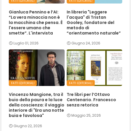
FATTI EDITORIALI
FATTI EDITORIALI
Gianluca Pennino e l’AI:
In libreria "Leggere
“La vera minaccia non è
l'acqua" di Tristan
la macchina che pensa. È
Gooley, fondatore del
l'essere umano che
metodo di
smette”. L'intervista
“orientamento naturale”
Luglio 01, 2026
Giugno 24, 2026
FATTI EDITORIALI
FATTI EDITORIALI
Vincenzo Mangione, tra il
Tre libri per l’Ottavo
buio della paura e la luce
Centenario. Francesco
della coscienza: il viaggio
senza retorica
interiore di "Era una notte
buia e favolosa"
Maggio 25, 2026
Giugno 22, 2026