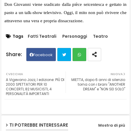
Don Giovanni viene sradicato dalla pièce seicentesca e gettato in
pasto a un talk-show televisivo. Oggi, il mito non può rivivere che
attraverso una vera e propria dissacrazione.
Tags
Fatti Teatrali
Personaggi
Teatro
Facebook
Twit
Wh
VECCHIA
NUOVA
A Vigevano Jazz, I edizione: PIÙ DI
MIETTA, dopo 6 anni di silenzio
ter
ats
2000 SPETTATORI PER 10
torna con i brani "ANOTHER
CONCERTI, 82 MUSICISTI, 4
DREAM" e "NON SEI SOLO"
PERSONALITÀ IMPORTANTI
ap
p
TI POTREBBE INTERESSARE
Mostra di più