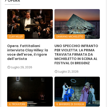
OPERA
CLAY HILLEY
DAMIANO MICHIELETTO
Opera. Fattitaliani
UNO SPECCHIO INFRANTO
intervista Clay Hilley: la
PER VIOLETTA: LA PRIMA
voce dell'eroe, il rigore
TRAVIATA FIRMATA DA
dell'artista
MICHIELETTO IN SCENA AL
FESTIVAL DI BREGENZ
Luglio 29, 2026
Luglio 21, 2026
IL TROVATORE
IL BARBIERE DI SIVIGLIA