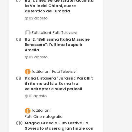
Rai 1, Linea Verde Estate racconta
la Valle del Chiani, cuore
autentico dell’Umbria
02 agosto
Fattitaliani
Fatti Televisivi
Rai 2, “Bellissima Italia Missione
Benessere”: l’ultima tappa è
Amelia
02 agosto
fattitaliani
Fatti Televisivi
Italia 1, stasera "Jurassic Park III":
il ritorno ad Isla Sorna tra
velociraptor e nuovi pericoli
01 agosto
fattitaliani
Fatti Cinematografici
Magna Graecia Film Festival, a
Soverato stasera gran finale con