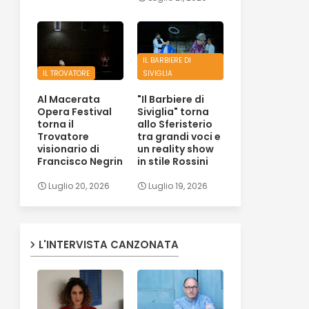
IL BARBIERE DI
IL TROVATORE
SIVIGLIA
Al Macerata
"Il Barbiere di
Opera Festival
Siviglia" torna
torna il
allo Sferisterio
Trovatore
tra grandi voci e
visionario di
un reality show
Francisco Negrin
in stile Rossini
Luglio 20, 2026
Luglio 19, 2026
L'INTERVISTA CANZONATA