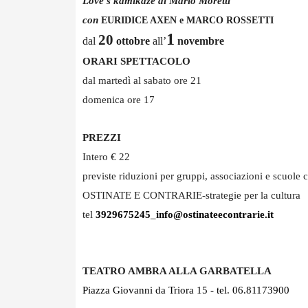
Love's kamikaze di Mario Moretti
con
EURIDICE AXEN e MARCO ROSSETTI
1
20
dal
ottobre
all’
novembre
ORARI SPETTACOLO
dal martedì al sabato ore 21
domenica ore 17
PREZZI
Intero € 22
previste riduzioni per gruppi, associazioni e scuole
OSTINATE E CONTRARIE-strategie per la cultura
tel
3929675245
_
info@
ostinateecontrarie.it
TEATRO AMBRA ALLA GARBATELLA
Piazza Giovanni da Triora 15 - tel. 06.81173900