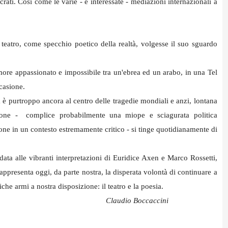
acrati. Così come le varie - e interessate - mediazioni internazionali a
atro, come specchio poetico della realtà, volgesse il suo sguardo
amore appassionato e impossibile tra un'ebrea ed un arabo, in una Tel
ccasione.
a è purtroppo ancora al centro delle tragedie mondiali e anzi, lontana
zione - complice probabilmente una miope e sciagurata politica
ione in un contesto estremamente critico - si tinge quotidianamente di
idata alle vibranti interpretazioni di Euridice Axen e Marco Rossetti,
rappresenta oggi, da parte nostra, la disperata volontà di continuare a
iche armi a nostra disposizione: il teatro e la poesia.
Claudio Boccaccini