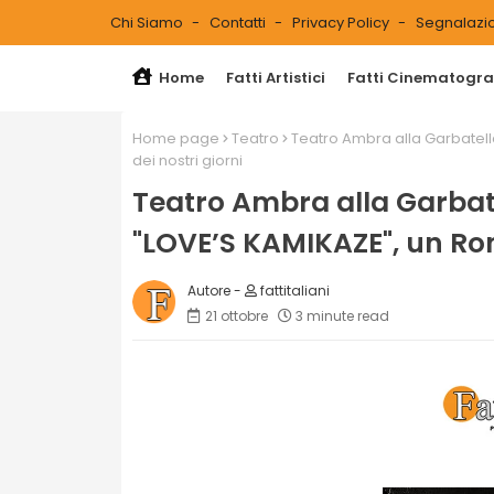
Chi Siamo
Contatti
Privacy Policy
Segnalazio
Home
Fatti Artistici
Fatti Cinematograf
Home page
Teatro
Teatro Ambra alla Garbatell
dei nostri giorni
Teatro Ambra alla Garbate
"LOVE’S KAMIKAZE", un Rome
fattitaliani
21 ottobre
3 minute read