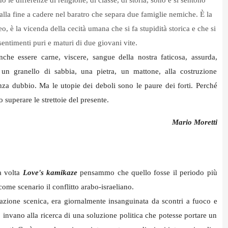
 le differenze di religione, di classe, di storia, sono e si sentono
tti alla fine a cadere nel baratro che separa due famiglie nemiche. È la
o, è la vicenda della cecità umana che si fa stupidità storica e che si
entimenti puri e maturi di due giovani vite.
che essere carne, viscere, sangue della nostra faticosa, assurda,
e un granello di sabbia, una pietra, un mattone, alla costruzione
enza dubbio. Ma le utopie dei deboli sono le paure dei forti. Perché
 superare le strettoie del presente.
Mario Moretti
a volta
Love's kamikaze
pensammo che quello fosse il periodo più
ome scenario il conflitto arabo-israeliano.
'azione scenica, era giornalmente insanguinata da scontri a fuoco e
 invano alla ricerca di una soluzione politica che potesse portare un