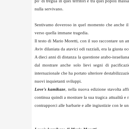
po’ di tregua in quei territori e tra quei popoli mass
nulla servivano.
Sentivamo doveroso in quel momento che anche il te
verso quella immane tragedia.
Il testo di Mario Moretti, con il suo raccontare un 
Aviv dilaniata da atavici odi razziali, era la giusta o
A dieci anni di distanza la questione arabo-israelian
dal mostrare anche solo lievi segni di pacifica
internazionale che ha portato ulteriore destabilizzaz
nuovi inquietanti sviluppi.
Love's kamikaze
, nella nuova edizione stavolta aff
continua quindi a mostrare la sua tragica attualità e 
contrapporci alle barbarie e alle ingiustizie con le un