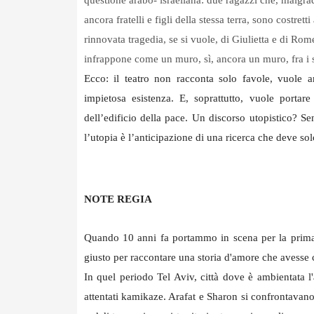
questione arabo- israeliana: due ragazzi che, malgrado
ancora fratelli e figli della stessa terra, sono costre
rinnovata tragedia, se si vuole, di Giulietta e di Rome
infrappone come un muro, sì, ancora un muro, fra i s
Ecco: il teatro non racconta solo favole, vuole an
impietosa esistenza. E, soprattutto, vuole portar
dell’edificio della pace. Un discorso utopistico? S
l’utopia è l’anticipazione di una ricerca che deve solo
NOTE REGIA
Quando 10 anni fa portammo in scena per la prim
giusto per raccontare una storia d'amore che avesse c
In quel periodo Tel Aviv, città dove è ambientata l
attentati kamikaze. Arafat e Sharon si confrontavano