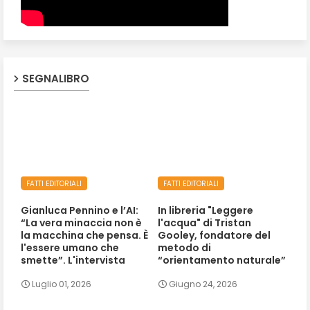
SEGNALIBRO
FATTI EDITORIALI
FATTI EDITORIALI
Gianluca Pennino e l’AI:
In libreria "Leggere
“La vera minaccia non è
l'acqua" di Tristan
la macchina che pensa. È
Gooley, fondatore del
l'essere umano che
metodo di
smette”. L'intervista
“orientamento naturale”
Luglio 01, 2026
Giugno 24, 2026