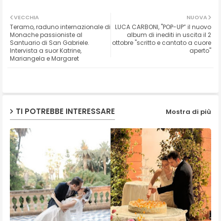
Twit
Wh
VECCHIA
NUOVA
Teramo, raduno internazionale di
LUCA CARBONI, "POP-UP” il nuovo
ter
ats
Monache passioniste al
album di inediti in uscita il 2
Santuario di San Gabriele.
ottobre "scritto e cantato a cuore
Intervista a suor Katrine,
aperto"
ap
Mariangela e Margaret
p
TI POTREBBE INTERESSARE
Mostra di più