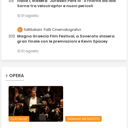
Italia 1, stasera "Jurassic Park III": il ritorno ad Isla
Sorna tra velociraptor e nuovi pericoli
01 agosto
fattitaliani
Fatti Cinematografici
Magna Graecia Film Festival, a Soverato stasera
gran finale con le premiazioni e Kevin Spacey
01 agosto
OPERA
CLAY HILLEY
DAMIANO MICHIELETTO