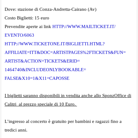
Dove: stazione di Conza-Andretta-Cairano (Av)
Costo Biglietti: 15 euro
Prevendite aperte ai link
HTTP://WWW.MAILTICKET.IT/
EVENTO/6063
HTTP://WWW.TICKETONE.IT/
BIGLIETTI.HTML?
AFFILIATE=ITT&
DOC=ARTISTPAGES%2FTICKETS&FUN=
ARTIST&ACTION=TICKETS&ERID=
1464740&INCLUDEONLYBOOKABLE=
FALSE&X10=1&X11=CAPOSSE
I biglietti saranno disponibili in vendita anche allo SponzOffice di
Calitri al prezzo speciale di 10 Euro.
L’ingresso al concerto è gratuito per bambini e ragazzi fino a
tredici anni.