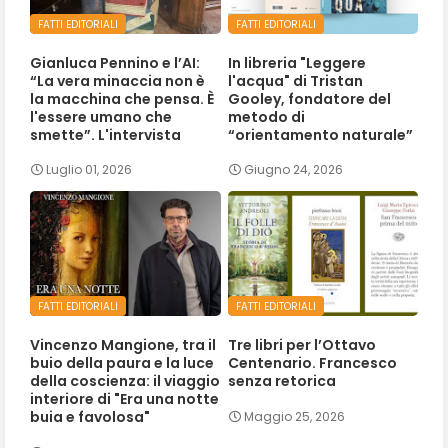
FATTI EDITORIALI
FATTI EDITORIALI
Gianluca Pennino e l’AI:
In libreria "Leggere
“La vera minaccia non è
l'acqua" di Tristan
la macchina che pensa. È
Gooley, fondatore del
l'essere umano che
metodo di
smette”. L'intervista
“orientamento naturale”
Luglio 01, 2026
Giugno 24, 2026
FATTI EDITORIALI
FATTI EDITORIALI
Vincenzo Mangione, tra il
Tre libri per l’Ottavo
buio della paura e la luce
Centenario. Francesco
della coscienza: il viaggio
senza retorica
interiore di "Era una notte
buia e favolosa"
Maggio 25, 2026