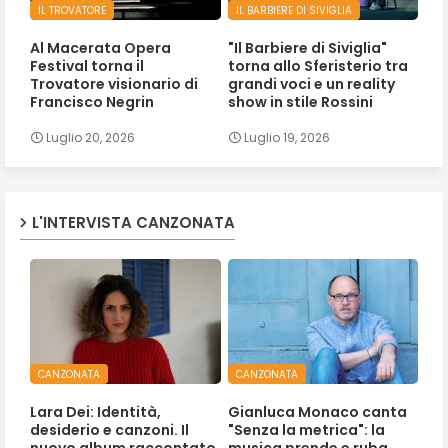
IL TROVATORE
IL BARBIERE DI SIVIGLIA
Al Macerata Opera
"Il Barbiere di Siviglia"
Festival torna il
torna allo Sferisterio tra
Trovatore visionario di
grandi voci e un reality
Francisco Negrin
show in stile Rossini
Luglio 20, 2026
Luglio 19, 2026
L'INTERVISTA CANZONATA
CANZONATA
CANZONATA
Lara Dei: Identità,
Gianluca Monaco canta
desiderio e canzoni. Il
"Senza la metrica": la