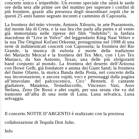
concerto unico e irripetibile. Un evento speciale che unirà le tarde
ore della sera alle prime ore del mattino per superare i confini di
più frontiere, grazie alla presenza degli straordinari ospiti che in
questi 25 anni hanno segnato incontri e cammino di Capossela.
La frontiera del mito vivente, Antonis Xilouris, in arte Psarantonis,
dal monte Ida di Creta, e la sua lira che parla alla pietra e al vento
già immortalata nelle riprese del film “Indebito”; la fanfara
macedone di “Live in Volvo” del leggendario King Naat Veliov e
la sua The Original Kočani Orkestar, protagonista nel 1998 di una
serie di indimenticati concerti con Capossela; la frontiera del Rio
Grande, la musica di euforia e morte della tradizione
dei Mariachi Mezcal e la frontiera del Tex Mex, con i Los Tex
Maniacs, da San Antonio, Texas, una delle più sfolgoranti
band
conjunto
al mondo. La frontiera del deserto dell’Arizona
con Howe Gelb, già fondatore e anima dei Giant Sand; la frontiera
del fiume Ofanto, la storica Banda della Posta, nel concerto della
sua incoronazione, e ancora ospiti, voci e personaggi dalla pagina
all’intavolato del palcoscenico, Cicc’ Bennett, il cantante
gladiatore, Matalena, Testadiuccello, Vincenzo Vasi, Asso
Stefana, Zeno De Rossi e altri ospiti, per una serata che va dal
tramonto all’alba di una notte di Luna. Luna selvatica, Luna
selvaggia.
Il concerto NOTTE D’ARGENTO è realizzato con la preziosa
collaborazione di Tequila Don Julio.
Info