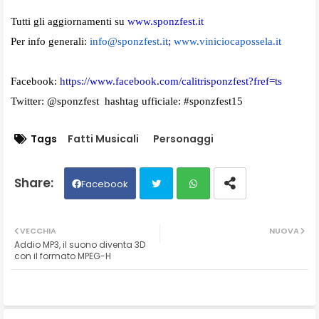
Tutti gli aggiornamenti su
www.sponzfest.it
Per info generali:
info@sponzfest.it
;
www.viniciocapossela.it
Facebook:
https://www.facebook.com/
calitrisponzfest?fref=ts
Twitter: @sponzfest hashtag ufficiale: #sponzfest15
Tags
Fatti Musicali
Personaggi
Facebook
Twit
Wh
VECCHIA
NUOVA
Addio MP3, il suono diventa 3D
ter
ats
con il formato MPEG-H
ap
p