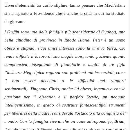
Diversi elementi, tra cui lo skyline, fanno pensare che MacFarlane
si sia ispirato a Providence che è anche la città in cui ha studiato
da giovane.
I Griffin sono una delle famiglie più sconsiderate di Quahog, una
bella cittadina di provincia in Rhode Island. Peter è un uomo
obeso e stupido, i cui unici interessi sono la tv e la birra. Ciò
rende difficile il lavoro di sua moglie Lois, tanto paziente quanto
comprensiva, insegnante di pianoforte e madre di tre figli:
l’insicura Meg, tipica ragazza con problemi adolescenziali, come
il non essere accettati o le difficoltà nei rapporti
sentimentali; l'ingenuo Chris, anche lui obeso, ingenuo e con la
passione per il disegno; e il perfido Stewie, un neonato
intelligentissimo, in grado di costruire fantascientifici strumenti
per liberarsi della madre, considerata l'ostacolo alla conquista del
mondo. Con la famiglia vive anche un cane antropomorfo,
Brian
,
il miglior amico di Stewie, che deve fare i conti con i suoi grossi