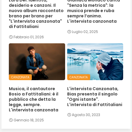
Lara Dei: Identità,
Gianluca Monaco canta
desiderio e canzoni. Il
"Senza la metrica": la
nuovo album raccontato
musica prende e ruba
brano per brano per
sempre l’anima.
"L'intervista canzonata"
L'intervista canzonata
di Fattitaliani
Luglio 02, 2025
Febbraio 01, 2026
CANZONATA
CANZONATA
Musica, il cantautore
L'intervista Canzonata,
Bosio a Fattitaliani: è il
Bias presenta il singolo
pubblico che detta la
"Ogni istante".
legge, sempre.
L'intervista di Fattitaliani
L'intervista canzonata
Agosto 30, 2023
Gennaio 18, 2025