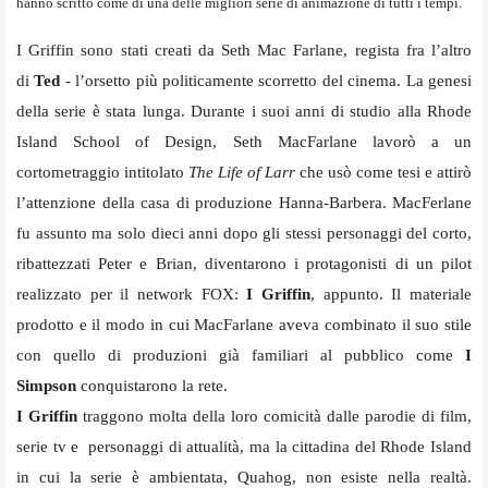
hanno scritto come di una delle migliori serie di animazione di tutti i tempi.
I Griffin sono stati creati da Seth Mac Farlane, regista fra l’altro
di
Ted
- l’orsetto più politicamente scorretto del cinema. La genesi
della serie è stata lunga. Durante i suoi anni di studio alla Rhode
Island School of Design, Seth MacFarlane lavorò a un
cortometraggio intitolato
The Life of Larr
che usò come tesi e attirò
l’attenzione della casa di produzione Hanna-Barbera. MacFerlane
fu assunto ma solo dieci anni dopo gli stessi personaggi del corto,
ribattezzati Peter e Brian, diventarono i protagonisti di un pilot
realizzato per il network FOX:
I Griffin
, appunto. Il materiale
prodotto e il modo in cui MacFarlane aveva combinato il suo stile
con quello di produzioni già familiari al pubblico come
I
Simpson
conquistarono la rete.
I Griffin
traggono molta della loro comicità dalle parodie di film,
serie tv e personaggi di attualità, ma la cittadina del Rhode Island
in cui la serie è ambientata, Quahog, non esiste nella realtà.