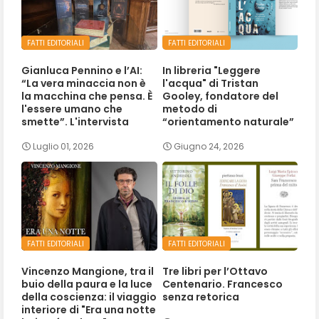
FATTI EDITORIALI
FATTI EDITORIALI
Gianluca Pennino e l’AI:
In libreria "Leggere
“La vera minaccia non è
l'acqua" di Tristan
la macchina che pensa. È
Gooley, fondatore del
l'essere umano che
metodo di
smette”. L'intervista
“orientamento naturale”
Luglio 01, 2026
Giugno 24, 2026
FATTI EDITORIALI
FATTI EDITORIALI
Vincenzo Mangione, tra il
Tre libri per l’Ottavo
buio della paura e la luce
Centenario. Francesco
della coscienza: il viaggio
senza retorica
interiore di "Era una notte