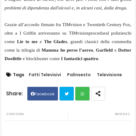
problemi di dipendenza dall'alcool e, in alcuni casi, dalla droga.
Grazie all’accordo firmato fra TIMvision e Twentieth Century Fox,
oltre a I Griffin arriveranno su TIMvisionprocedural polizieschi
come
Lie to me
e
The Glades
, grandi classici della commedia
come la trilogia di
Mamma ho perso l’aereo
,
Garfield
e
Dottor
Doolittle
e blockbuster come
I fantastici quattro
.
Tags
Fatti Televisivi
Palinsesto
Televisione
Facebook
Twit
Wh
VECCHIA
NUOVA
ter
ats
ap