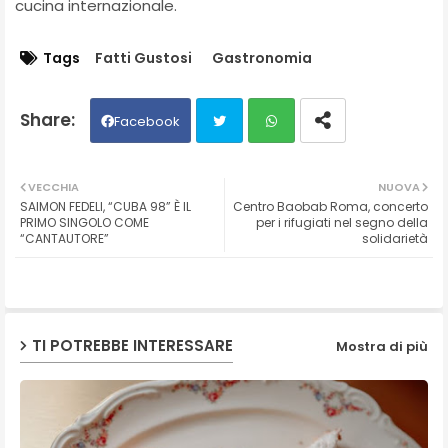
cucina internazionale.
Tags
Fatti Gustosi
Gastronomia
Facebook
Twit
Wh
VECCHIA
NUOVA
SAIMON FEDELI, “CUBA 98” È IL
Centro Baobab Roma, concerto
ter
ats
PRIMO SINGOLO COME
per i rifugiati nel segno della
“CANTAUTORE”
solidarietà
ap
p
TI POTREBBE INTERESSARE
Mostra di più