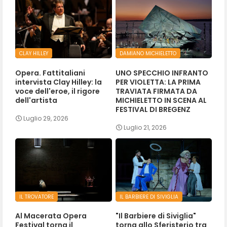
CLAY HILLEY
DAMIANO MICHIELETTO
Opera. Fattitaliani
UNO SPECCHIO INFRANTO
intervista Clay Hilley: la
PER VIOLETTA: LA PRIMA
voce dell'eroe, il rigore
TRAVIATA FIRMATA DA
dell'artista
MICHIELETTO IN SCENA AL
FESTIVAL DI BREGENZ
Luglio 29, 2026
Luglio 21, 2026
IL TROVATORE
IL BARBIERE DI SIVIGLIA
Al Macerata Opera
"Il Barbiere di Siviglia"
Festival torna il
torna allo Sferisterio tra