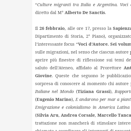
“
Culture migranti tra Italia e Argentina. Voci
diretto dal M°
Alberto De Sanctis
.
Il
26 febbraio
, alle ore 17, presso la
Sapienz
Dipartimento di Storia, 2° Piano), organizza
l’interessante focus “
Voci d’Autore. Sei volum
sulle migrazioni, nel senso che ciascun autore
aprire più finestre di riflessione sui temi d
saluto dell’Ateneo, affidato al Prorettore
Ant
Giovine
. Queste che seguono le pubblicazion
sorpresa di conoscere al momento chi autore 
Italiane nel Mondo
(
Tiziana Grassi
),
Rapport
(
Eugenio Marino
),
E andarono per mar a piantar
Emigrazione e colonialismo in America Latina
(
Silvia Aru
,
Andrea Corsale
,
Marcello Tanc
trattazione non mancherà di stimolare intere
chiamato a coordinare gli interventi di presenta