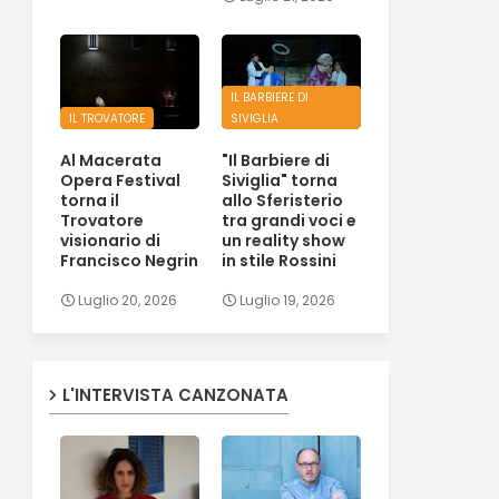
IL BARBIERE DI
IL TROVATORE
SIVIGLIA
Al Macerata
"Il Barbiere di
Opera Festival
Siviglia" torna
torna il
allo Sferisterio
Trovatore
tra grandi voci e
visionario di
un reality show
Francisco Negrin
in stile Rossini
Luglio 20, 2026
Luglio 19, 2026
L'INTERVISTA CANZONATA