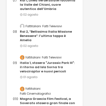
Rai 1, Linea Verde Estate racconta
la Valle del Chiani, cuore
autentico dell’Umbria
02 agosto
Fattitaliani
Fatti Televisivi
Rai 2, “Bellissima Italia Missione
Benessere”: l’ultima tappa è
Amelia
02 agosto
fattitaliani
Fatti Televisivi
Italia 1, stasera "Jurassic Park III":
il ritorno ad Isla Sorna tra
velociraptor e nuovi pericoli
01 agosto
fattitaliani
Fatti Cinematografici
Magna Graecia Film Festival, a
Soverato stasera gran finale con