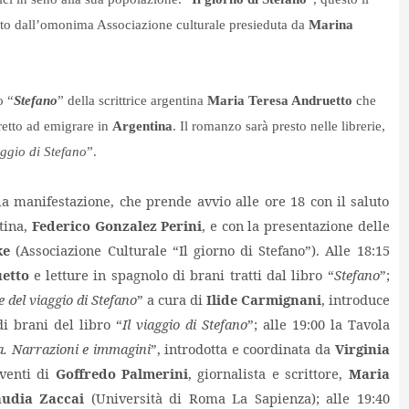
ato dall’omonima Associazione culturale presieduta da
Marina
o “
Stefano
” della scrittrice argentina
Maria Teresa Andruetto
che
tretto ad emigrare in
Argentina
. Il romanzo sarà presto nelle librerie,
aggio di Stefano
”.
a manifestazione, che prende avvio alle ore 18 con il saluto
tina,
Federico Gonzalez Perini
, e con la presentazione delle
ke
(Associazione
Culturale “Il giorno di Stefano”). Alle 18:15
etto
e letture in spagnolo di brani tratti dal libro “
Stefano
”;
e del viaggio di Stefano
” a cura di
Ilide Carmignani
, introduce
 brani del libro “
Il viaggio di Stefano
”; alle 19:00 la Tavola
na. Narrazioni e immagini
”, introdotta e coordinata da
Virginia
rventi di
Goffredo Palmerini
, giornalista e scrittore,
Maria
audia Zaccai
(Università di Roma La Sapienza); alle 19:40