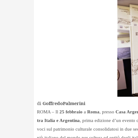
di
GoffredoPalmerini
ROMA – Il
25 febbraio
a
Roma
, presso
Casa Argen
tra Italia e Argentina
, prima edizione d’un evento c
voci sul patrimonio culturale consolidatosi in due seco
più italiano del mondo per cultura ed entità degli ita