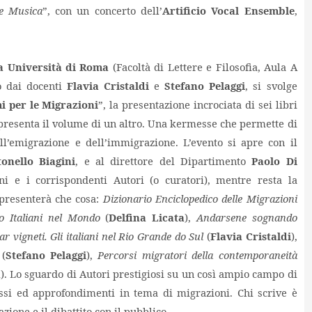
 e Musica
”, con un concerto dell’
Artificio Vocal Ensemble
,
a Università di Roma
(Facoltà di Lettere e Filosofia, Aula A
to dai docenti
Flavia Cristaldi
e
Stefano Pelaggi
, si svolge
i per le Migrazioni
”, la presentazione incrociata di sei libri
 presenta il volume di un altro. Una kermesse che permette di
ell’emigrazione e dell’immigrazione. L’evento si apre con il
onello Biagini
, e al direttore del Dipartimento
Paolo Di
i e i corrispondenti Autori (o curatori), mentre resta la
presenterà che cosa:
Dizionario Enciclopedico delle Migrazioni
o Italiani nel Mondo
(
Delfina Licata
),
Andarsene sognando
 vigneti. Gli italiani nel Rio Grande do Sul
(
Flavia Cristaldi
),
(
Stefano Pelaggi
),
Percorsi migratori della contemporaneità
a
). Lo sguardo di Autori prestigiosi su un così ampio campo di
ssi ed approfondimenti in tema di migrazioni. Chi scrive è
zione e il dibattito con il pubblico.