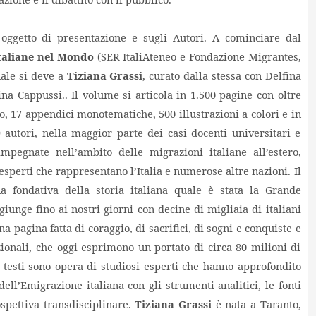
ggetto di presentazione e sugli Autori. A cominciare dal
Italiane nel Mondo
(SER ItaliAteneo e Fondazione Migrantes,
ale si deve a
Tiziana Grassi
, curato dalla stessa con Delfina
ina Cappussi..
Il volume si articola in 1.500 pagine con oltre
, 17 appendici monotematiche, 500 illustrazioni a colori e in
 autori, nella maggior parte dei casi docenti universitari e
impegnate nell’ambito delle migrazioni italiane all’estero,
 esperti che rappresentano l’Italia e numerose altre nazioni. Il
a fondativa della storia italiana quale è stata la Grande
unge fino ai nostri giorni con decine di migliaia di italiani
 pagina fatta di coraggio, di sacrifici, di sogni e conquiste e
zionali, che oggi esprimono un portato di circa 80 milioni di
, i testi sono opera di studiosi esperti che hanno approfondito
ell’Emigrazione italiana con gli strumenti analitici, le fonti
ospettiva transdisciplinare.
Tiziana Grassi
è
nata a Taranto,