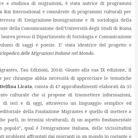
ice e studiosa di migrazioni, è stata autrice di programmi
ero a Rai International e consulente di programmi culturali per
teressa di Emigrazione-Immigrazione e di sociologia della
enze della Comunicazione dell’Università degli Studi di Roma
 laurea presso il Dipartimento di Sociologia e Comunicazione
olumi di saggi e poesie. E’ stata ideatrice del progetto e
clopedico delle Migrazioni Italiane nel Mondo
.
rantes, Tau Edizioni, 2014). Giunto alla sua IX edizione, il
e per chiunque abbia necessità di approcciare le tematiche
Delfina Licata
, consta di 47 approfondimenti elaborati da 55
mento culturale che si propone di trasmettere informazioni,
na di ieri e di oggi, attraverso un linguaggio semplice ed
 editoriale della Fondazione Migrantes è quello di mettere a
he parli, in termini strutturali, di un aspetto fondamentale
 popolo”, qual è l’emigrazione italiana, delle vicissitudini
nti problemi affrontati dai migranti in un mondo in costante e