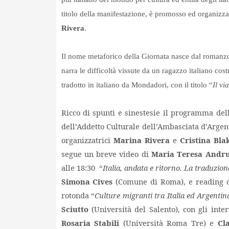
titolo della manifestazione, è promosso ed organizz
Rivera
.
Il nome metaforico della Giornata nasce dal romanz
narra le difficoltà vissute da un ragazzo italiano cos
tradotto in italiano da Mondadori, con il titolo
“
Il vi
Ricco di spunti e sinestesie il programma dell
dell’Addetto Culturale dell’Ambasciata d’Argen
organizzatrici
Marina Rivera
e
Cristina Bla
segue un breve video di
Maria Teresa Andru
alle 18:30 “
Italia, andata e ritorno. La traduzion
Simona Cives
(Comune di Roma), e reading di
rotonda “
Culture migranti tra Italia ed Argenti
Sciutto
(Università del Salento), con gli inte
Rosaria Stabili
(Università Roma Tre) e
Cl