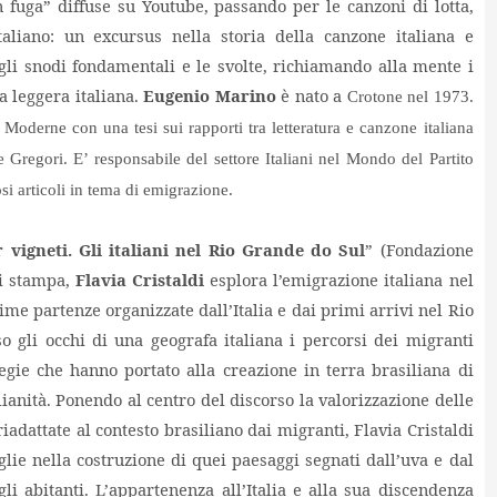
in fuga” diffuse su Youtube, passando per le canzoni di lotta,
taliano: un excursus nella storia della canzone italiana e
 gli snodi fondamentali e le svolte, richiamando alla mente i
a leggera italiana.
Eugenio Marino
è nato a
Crotone nel 1973.
Moderne con una tesi sui rapporti tra letteratura e canzone italiana
 Gregori. E’ responsabile del settore Italiani nel Mondo del Partito
si articoli in tema di emigrazione.
 vigneti
. Gli italiani nel Rio Grande do Sul
” (Fondazione
di stampa,
Flavia Cristaldi
esplora l’emigrazione italiana nel
ime partenze organizzate dall’Italia e dai primi arrivi nel Rio
o gli occhi di una geografa italiana i percorsi dei migranti
gie che hanno portato alla creazione in terra brasiliana di
alianità. Ponendo al centro del discorso la valorizzazione delle
riadattate al contesto brasiliano dai migranti, Flavia Cristaldi
glie nella costruzione di quei paesaggi segnati dall’uva e dal
li abitanti. L’appartenenza all’Italia e alla sua discendenza