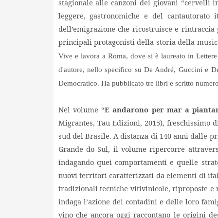
stagionale
alle canzoni dei giovani “cervelli 
leggere, gastronomiche e del cantautorato i
dell’emigrazione che ricostruisce e rintraccia
principali protagonisti della storia della music
Vive e lavora a Roma, dove si è laureato in Lettere 
d'autore, nello specifico su De André, Guccini e De
Democratico. Ha pubblicato tre libri e scritto numero
Nel volume “
E andarono per mar a piantar
Migrantes, Tau Edizioni, 2015), freschissimo 
sud del Brasile. A distanza di 140 anni dalle pr
Grande do Sul, il volume ripercorre attravers
indagando quei comportamenti e quelle strate
nuovi territori caratterizzati da elementi di it
tradizionali tecniche vitivinicole, riproposte e 
indaga l’azione dei contadini e delle loro fami
vino che ancora oggi raccontano le origini deg