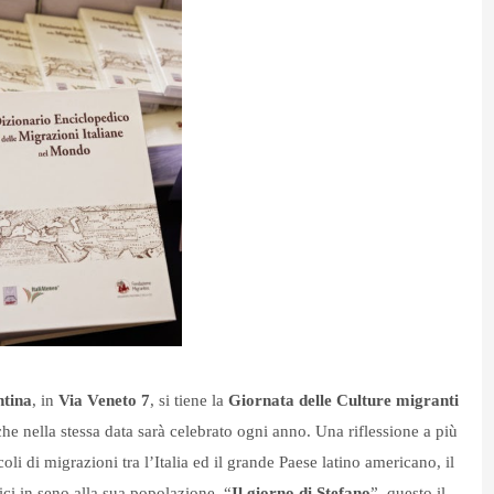
tina
, in
Via Veneto 7
, si tiene la
Giornata delle Culture migranti
he nella stessa data sarà celebrato ogni anno. Una riflessione a più
li di migrazioni tra l’Italia ed il grande Paese latino americano, il
lici in seno alla sua popolazione. “
Il giorno di Stefano
”, questo il