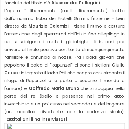
fanciulla del titolo c'è
Alessandra Pellegrini
.
L'opera è liberamente (molto liberamente) tratta
dall'omonima fiaba dei Fratelli Grimm: l'insieme - ben
diretto da
Maurizio Colombi
- tiene il ritmo e cattura
l'attenzione degli spettatori dall'inizio fino all'epilogo in
cui si sciolgono i misteri, gli intrighi, gli inganni per
arrivare al finale positivo con tanto di ricongiungimento
familiare e annuncio di nozze. Fra i baldi giovani che
popolano il palco di "Rapunzel" ci sono i siciliani
Giulio
Corso
(interpreta il ladro Phil che scopre casualmente il
rifugio di Rapunzel e la porta a scoprire il mondo e
l'amore) e
Goffredo Maria Bruno
che si sdoppia nella
parte del re (bello e possente nel primo atto,
invecchiato e un po' curvo nel secondo) e del brigante
(un macellaio divertente con la cadenza sicula).
Fattitaliani li ha intervistati
.