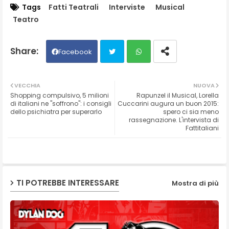
Tags
Fatti Teatrali
Interviste
Musical
Teatro
Facebook
Twit
Wh
VECCHIA
NUOVA
Shopping compulsivo, 5 milioni
Rapunzel il Musical, Lorella
ter
ats
di italiani ne "soffrono": i consigli
Cuccarini augura un buon 2015:
dello psichiatra per superarlo
spero ci sia meno
rassegnazione. L'intervista di
ap
Fattitaliani
p
TI POTREBBE INTERESSARE
Mostra di più