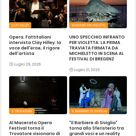
CLAY HILLEY
DAMIANO MICHIELETTO
Opera. Fattitaliani
UNO SPECCHIO INFRANTO
intervista Clay Hilley: la
PER VIOLETTA: LA PRIMA
voce dell'eroe, il rigore
TRAVIATA FIRMATA DA
dell'artista
MICHIELETTO IN SCENA AL
FESTIVAL DI BREGENZ
Luglio 29, 2026
Luglio 21, 2026
IL TROVATORE
IL BARBIERE DI SIVIGLIA
Al Macerata Opera
"Il Barbiere di Siviglia"
Festival torna il
torna allo Sferisterio tra
Trovatore visionario di
grandi voci e un reality