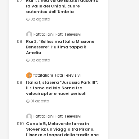
Rai 1, Linea Verde Estate racconta
la Valle del Chiani, cuore
autentico dell’Umbria
02 agosto
Fattitaliani
Fatti Televisivi
Rai 2, “Bellissima Italia Missione
Benessere”: l’ultima tappa è
Amelia
02 agosto
fattitaliani
Fatti Televisivi
Italia 1, stasera "Jurassic Park III":
il ritorno ad Isla Sorna tra
velociraptor e nuovi pericoli
01 agosto
Fattitaliani
Fatti Televisivi
Canale 5, Melaverde torna in
Slovenia: un viaggio tra Pirano,
l’Isonzo e i sapori della tradizione