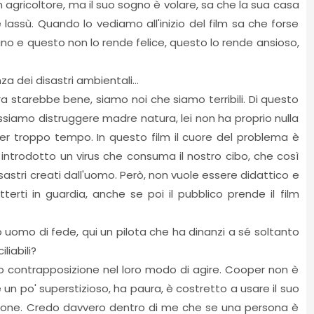
n agricoltore, ma il suo sogno è volare, sa che la sua casa
 lassù. Quando lo vediamo all'inizio del film sa che forse
no e questo non lo rende felice, questo lo rende ansioso,
za dei disastri ambientali...
erra starebbe bene, siamo noi che siamo terribili. Di questo
iamo distruggere madre natura, lei non ha proprio nulla
per troppo tempo. In questo film il cuore del problema è
a introdotto un virus che consuma il nostro cibo, che così
sastri creati dall'uomo. Però, non vuole essere didattico e
ti in guardia, anche se poi il pubblico prende il film
mo uomo di fede, qui un pilota che ha dinanzi a sé soltanto
iliabili?
do contrapposizione nel loro modo di agire. Cooper non è
 un po' superstizioso, ha paura, è costretto a usare il suo
issione. Credo davvero dentro di me che se una persona è