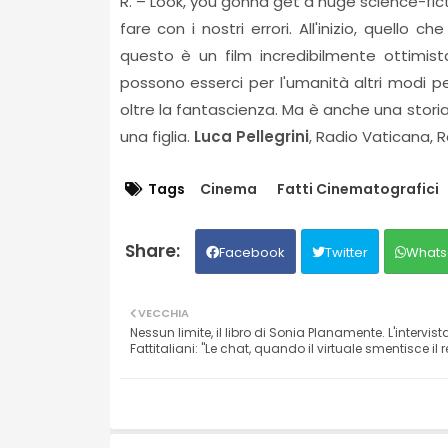
R. – Look, you gonna get a huge science-fic
fare con i nostri errori. All'inizio, quello
questo è un film incredibilmente ottimist
possono esserci per l'umanità altri modi pe
oltre la fantascienza. Ma è anche una stor
una figlia.
Luca Pellegrini
, Radio Vaticana, 
Tags
Cinema
Fatti Cinematografici
Facebook
Twitter
Whats
VECCHIA
Nessun limite, il libro di Sonia Planamente. L'intervist
Fattitaliani: "Le chat, quando il virtuale smentisce il r