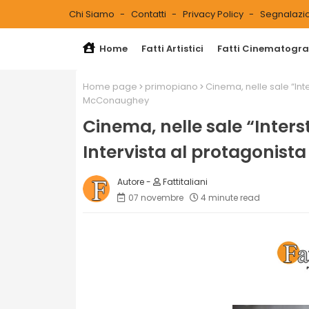
Chi Siamo
Contatti
Privacy Policy
Segnalazio
Home
Fatti Artistici
Fatti Cinematograf
Home page
primopiano
Cinema, nelle sale “Int
McConaughey
Cinema, nelle sale “Inters
Intervista al protagoni
Fattitaliani
07 novembre
4 minute read