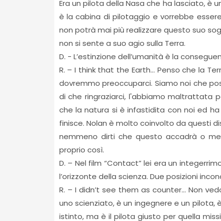
Era un pilota della Nasa che ha lasciato, è u
è la cabina di pilotaggio e vorrebbe essere
non potrà mai più realizzare questo suo sog
non si sente a suo agio sulla Terra.
D. - L’estinzione dell’umanità è la conseguen
R. – I think that the Earth... Penso che la T
dovremmo preoccuparci. Siamo noi che poss
di che ringraziarci, l'abbiamo maltrattata 
che la natura si è infastidita con noi ed h
finisce. Nolan è molto coinvolto da questi di
nemmeno dirti che questo accadrà o metter
proprio così.
D. – Nel film “Contact” lei era un integerri
l’orizzonte della scienza. Due posizioni inconc
R. – I didn’t see them as counter... Non ve
uno scienziato, è un ingegnere e un pilota, è
istinto, ma è il pilota giusto per quella m