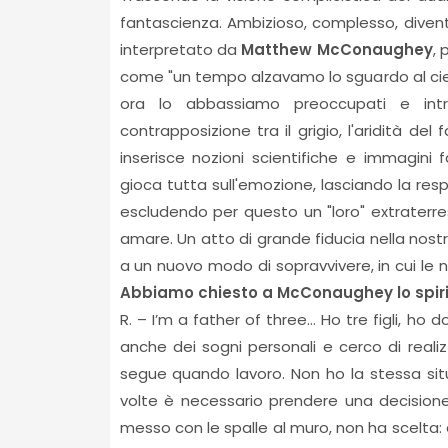
fantascienza. Ambizioso, complesso, divent
interpretato da
Matthew McConaughey
, 
come "un tempo alzavamo lo sguardo al cielo
ora lo abbassiamo preoccupati e intr
contrapposizione tra il grigio, l'aridità de
inserisce nozioni scientifiche e immagini
gioca tutta sull'emozione, lasciando la res
escludendo per questo un "loro" extraterrest
amare. Un atto di grande fiducia nella nostr
a un nuovo modo di sopravvivere, in cui le
Abbiamo chiesto a McConaughey lo spiri
R. – I’m a father of three… Ho tre figli, h
anche dei sogni personali e cerco di realiz
segue quando lavoro. Non ho la stessa situ
volte è necessario prendere una decisione
messo con le spalle al muro, non ha scelta: è