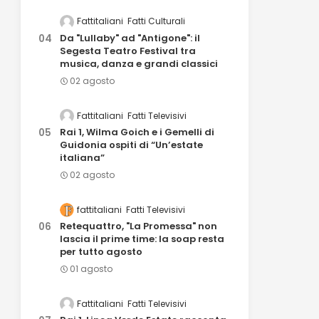
Fattitaliani
Fatti Culturali
Da "Lullaby" ad "Antigone": il
Segesta Teatro Festival tra
musica, danza e grandi classici
02 agosto
Fattitaliani
Fatti Televisivi
Rai 1, Wilma Goich e i Gemelli di
Guidonia ospiti di “Un’estate
italiana”
02 agosto
fattitaliani
Fatti Televisivi
Retequattro, "La Promessa" non
lascia il prime time: la soap resta
per tutto agosto
01 agosto
Fattitaliani
Fatti Televisivi