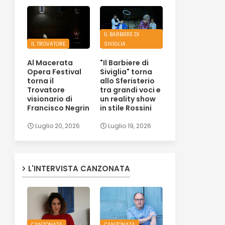
IL BARBIERE DI
IL TROVATORE
SIVIGLIA
Al Macerata
"Il Barbiere di
Opera Festival
Siviglia" torna
torna il
allo Sferisterio
Trovatore
tra grandi voci e
visionario di
un reality show
Francisco Negrin
in stile Rossini
Luglio 20, 2026
Luglio 19, 2026
L'INTERVISTA CANZONATA
CANZONATA
CANZONATA