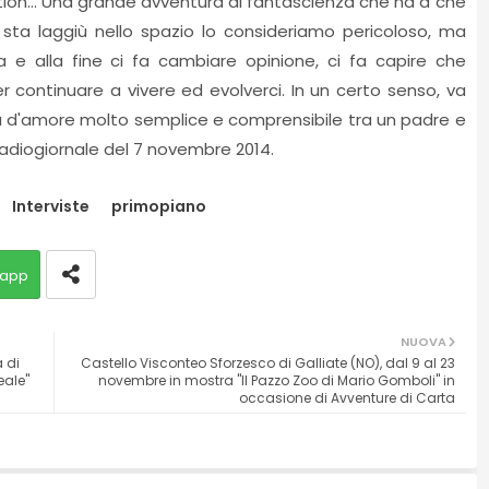
tion... Una grande avventura di fantascienza che ha a che
 che sta laggiù nello spazio lo consideriamo pericoloso, ma
a e alla fine ci fa cambiare opinione, ci fa capire che
r continuare a vivere ed evolverci. In un certo senso, va
ia d'amore molto semplice e comprensibile tra un padre e
Radiogiornale del 7 novembre 2014.
Interviste
primopiano
app
NUOVA
a di
Castello Visconteo Sforzesco di Galliate (NO), dal 9 al 23
eale"
novembre in mostra "Il Pazzo Zoo di Mario Gomboli" in
occasione di Avventure di Carta