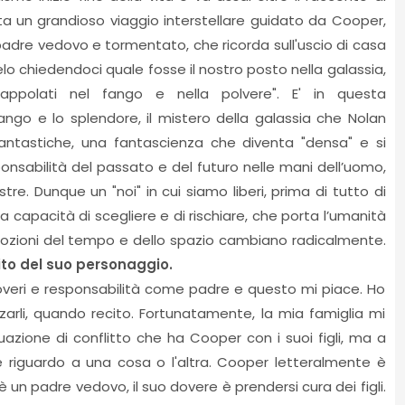
a un grandioso viaggio interstellare guidato da Cooper,
padre vedovo e tormentato, che ricorda sull'uscio di casa
 chiedendoci quale fosse il nostro posto nella galassia,
appolati nel fango e nella polvere". E' in questa
l fango e lo splendore, il mistero della galassia che Nolan
 fantastiche, una fantascienza che diventa "densa" e si
ponsabilità del passato e del futuro nelle mani dell’uomo,
re. Dunque un "noi" in cui siamo liberi, prima di tutto di
a capacità di scegliere e di rischiare, che porta l’umanità
 nozioni del tempo e dello spazio cambiano radicalmente.
to del suo personaggio.
o doveri e responsabilità come padre e questo mi piace. Ho
zarli, quando recito. Fortunatamente, la mia famiglia mi
azione di conflitto che ha Cooper con i suoi figli, ma a
 riguardo a una cosa o l'altra. Cooper letteralmente è
 un padre vedovo, il suo dovere è prendersi cura dei figli.